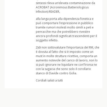
sintassi rileva un’elevata contaminazione da
ACROBAT (Acronimous Batteriologicus
Infection) READER,
alla lunga porta alla dipendenza fonetica e
può comportare l’espressione in pubblico
tramite rumori molesti molto simili a peti e
penracchie ma che potrebbero rivestire
ancora profondi significati trascendenti per il
soggetto infetto.
2)di non sottovalutare l’importanza del RM, che
è dovuta al fatto che si è imposto come un
must in molte strutture ricettive, comporta un
aumento notevole del carico di lavoro, non lo
si può ignorare ne liquidare ne con’l’ironia ne
con la sagacia che sono solo il corollario
stanco di Davide contro Golia.
Cordiali saluti a tutti