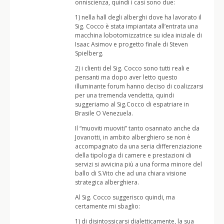
onniscienza, quindi i casi sono due:
1) nella hall degli alberghi dove ha lavorato il
Sig. Cocco è stata impiantata all’entrata una
macchina lobotomizzatrice su idea iniziale di
Isaac Asimov e progetto finale di Steven
Spielberg.
2) i clienti del Sig. Cocco sono tutti reali e
pensanti ma dopo aver letto questo
illuminante forum hanno deciso di coalizzarsi
per una tremenda vendetta, quindi
suggeriamo al Sig.Cocco di espatriare in
Brasile O Venezuela.
Il “muoviti muoviti” tanto osannato anche da
Jovanotti, in ambito alberghiero se non è
accompagnato da una seria differenziazione
della tipologia di camere e prestazioni di
servizi si avvicina più a una forma minore del
ballo di S.Vito che ad una chiara visione
strategica alberghiera.
Al Sig. Cocco suggerisco quindi, ma
certamente mi sbaglio:
1) di disintossicarsi dialetticamente, la sua