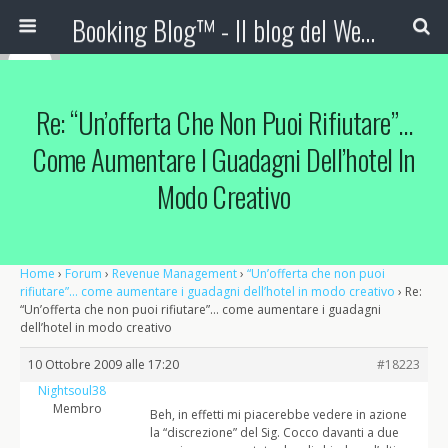
Booking Blog™ - Il blog del Web Marketing Turistico
Re: “Un’offerta Che Non Puoi Rifiutare”…
Come Aumentare I Guadagni Dell’hotel In
Modo Creativo
Home
›
Forum
›
Revenue Management
›
“Un’offerta che non puoi
rifiutare”… come aumentare i guadagni dell’hotel in modo creativo
›
Re:
“Un’offerta che non puoi rifiutare”… come aumentare i guadagni
dell’hotel in modo creativo
10 Ottobre 2009 alle 17:20
#18223
Nightsoul38
Membro
Beh, in effetti mi piacerebbe vedere in azione
la “discrezione” del Sig. Cocco davanti a due