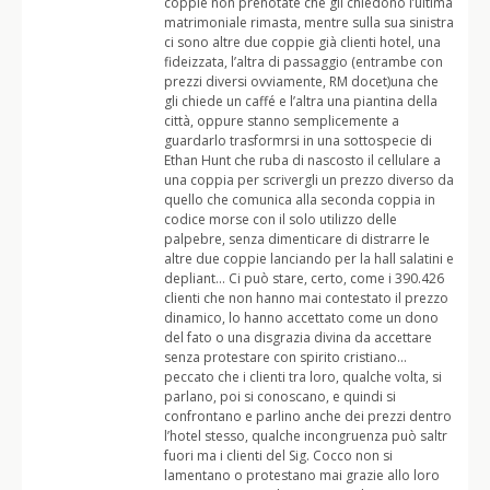
coppie non prenotate che gli chiedono l’ultima
matrimoniale rimasta, mentre sulla sua sinistra
ci sono altre due coppie già clienti hotel, una
fideizzata, l’altra di passaggio (entrambe con
prezzi diversi ovviamente, RM docet)una che
gli chiede un caffé e l’altra una piantina della
città, oppure stanno semplicemente a
guardarlo trasformrsi in una sottospecie di
Ethan Hunt che ruba di nascosto il cellulare a
una coppia per scrivergli un prezzo diverso da
quello che comunica alla seconda coppia in
codice morse con il solo utilizzo delle
palpebre, senza dimenticare di distrarre le
altre due coppie lanciando per la hall salatini e
depliant… Ci può stare, certo, come i 390.426
clienti che non hanno mai contestato il prezzo
dinamico, lo hanno accettato come un dono
del fato o una disgrazia divina da accettare
senza protestare con spirito cristiano…
peccato che i clienti tra loro, qualche volta, si
parlano, poi si conoscano, e quindi si
confrontano e parlino anche dei prezzi dentro
l’hotel stesso, qualche incongruenza può saltr
fuori ma i clienti del Sig. Cocco non si
lamentano o protestano mai grazie allo loro