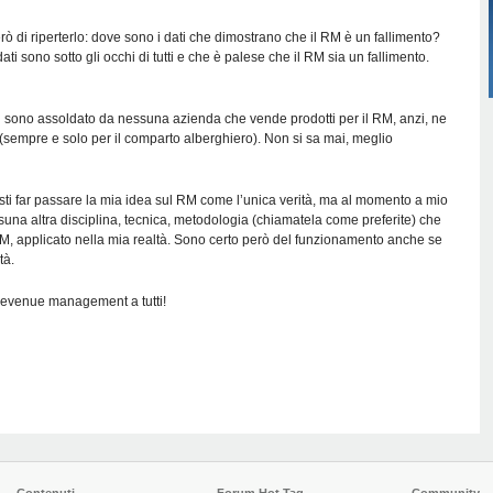
rò di riperterlo: dove sono i dati che dimostrano che il RM è un fallimento?
ti sono sotto gli occhi di tutti e che è palese che il RM sia un fallimento.
n sono assoldato da nessuna azienda che vende prodotti per il RM, anzi, ne
 (sempre e solo per il comparto alberghiero). Non si sa mai, meglio
costi far passare la mia idea sul RM come l’unica verità, ma al momento a mio
una altra disciplina, tecnica, metodologia (chiamatela come preferite) che
 RM, applicato nella mia realtà. Sono certo però del funzionamento anche se
tà.
revenue management a tutti!