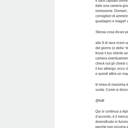
ti sarà capitato offr
dato una camera gra
remissione. Domani, l
consiglieri di ammini
guadagno e magari ve
Stessa cosa dicasi p
alle 9 di sera ricevi 
del giorno (o della “
fosse il tuo cliente 
camera eventualmente
check out gli chiedi 
il tuo albergo, ecco c
e quindi attira un ma
In linea di massima 
vuota. Come si diceva
@tutti
Qui si continua a dip
d’accordo, è il merca
diversificato in funz
perchè non occorra 