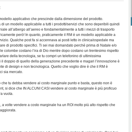
:
modello applicativo che prescinde dalla dimensione del prodotto.
 di un modello applicabile a tutti i prodotti/servizi che sono deperibili quindi
ale all’albergo all’aereo e fondamentalmente a tutti i mezzi di trasporto
oricamente però! In quanto, praticamente il RM è un modello applicabile a
rvizio. Qualche post fa si accennava ai posti letto in clinica/ospedale ma
re di prodotto specifici. Ti sei mai domandato perchè prima di Natale e/o
 le colombe costano l’ira di Dio mentre dopo costano un trentesimo rispetto
lare della tecnologia, se tu compri un telefonino di ultimissima
 il doppio di quello della generazione precedente e magari l’innovazione è
te di design e non tecnologica. Quello che voglio dire è che il RM è
ci sia mercato.
o che tu debba vendere al costo marginale punto e basta, questo non è
 si dice che IN ALCUNI CASI vendere al costo marginale è più proficuo
ra vuota.
 a volte vendere a costo marginale ha un ROI molto più alto rispetto che
maggiorata.