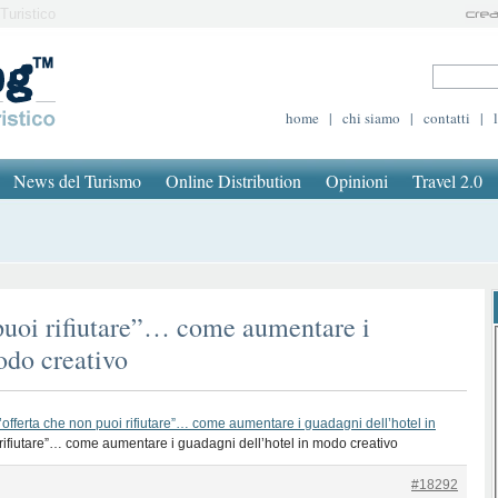
Turistico
home
|
chi siamo
|
contatti
|
News del Turismo
Online Distribution
Opinioni
Travel 2.0
puoi rifiutare”… come aumentare i
odo creativo
’offerta che non puoi rifiutare”… come aumentare i guadagni dell’hotel in
 rifiutare”… come aumentare i guadagni dell’hotel in modo creativo
#18292