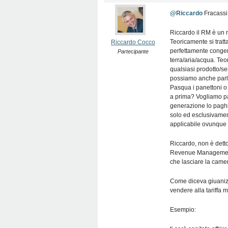
@Riccardo
Fracassi
Riccardo il RM è un 
Teoricamente si tratta
Riccardo Cocco
perfettamente congeni
Partecipante
terra/aria/acqua. Te
qualsiasi prodotto/se
possiamo anche parla
Pasqua i panettoni o
a prima? Vogliamo par
generazione lo paghi
solo ed esclusivamen
applicabile ovunque 
Riccardo, non è dett
Revenue Management,
che lasciare la came
Come diceva giuaniz,
vendere alla tariffa 
Esempio: