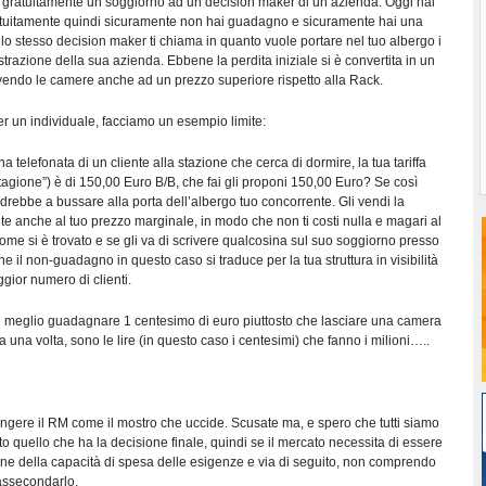
ire gratuitamente un soggiorno ad un decision maker di un’azienda. Oggi hai
tuitamente quindi sicuramente non hai guadagno e sicuramente hai una
o stesso decision maker ti chiama in quanto vuole portare nel tuo albergo i
strazione della sua azienda. Ebbene la perdita iniziale si è convertita in un
ndo le camere anche ad un prezzo superiore rispetto alla Rack.
er un individuale, facciamo un esempio limite:
una telefonata di un cliente alla stazione che cerca di dormire, la tua tariffa
stagione”) è di 150,00 Euro B/B, che fai gli proponi 150,00 Euro? Se così
andrebbe a bussare alla porta dell’albergo tuo concorrente. Gli vendi la
 anche al tuo prezzo marginale, in modo che non ti costi nulla e magari al
come si è trovato e se gli va di scrivere qualcosina sul suo soggiorno presso
he il non-guadagno in questo caso si traduce per la tua struttura in visibilità
ggior numero di clienti.
è meglio guadagnare 1 centesimo di euro piuttosto che lasciare una camera
 una volta, sono le lire (in questo caso i centesimi) che fanno i milioni…..
ingere il RM come il mostro che uccide. Scusate ma, e spero che tutti siamo
to quello che ha la decisione finale, quindi se il mercato necessita di essere
ione della capacità di spesa delle esigenze e via di seguito, non comprendo
assecondarlo.