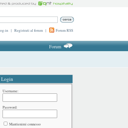
log-in
|
Registrati al forum
|
Forum RSS
Forum
Login
Username:
Password:
Mantienimi connesso