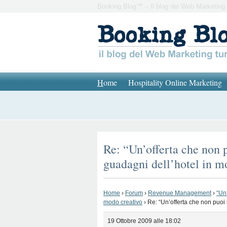
Booking Blog™ – Il blog del Web Marketing 
H
ome
Hospitality Online Marketing
Re: “Un’offerta che non 
guadagni dell’hotel in m
Home
›
Forum
›
Revenue Management
›
“Un
modo creativo
›
Re: “Un’offerta che non puoi
19 Ottobre 2009 alle 18:02