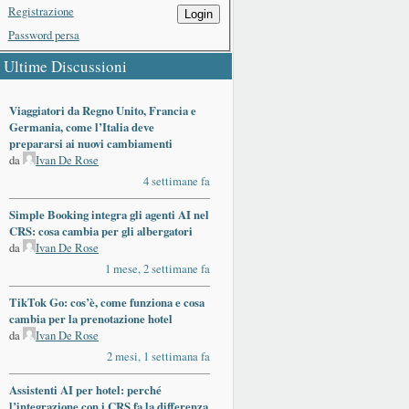
Registrazione
Login
Password persa
Ultime Discussioni
Viaggiatori da Regno Unito, Francia e
Germania, come l’Italia deve
prepararsi ai nuovi cambiamenti
da
Ivan De Rose
4 settimane fa
Simple Booking integra gli agenti AI nel
CRS: cosa cambia per gli albergatori
da
Ivan De Rose
1 mese, 2 settimane fa
TikTok Go: cos’è, come funziona e cosa
cambia per la prenotazione hotel
da
Ivan De Rose
2 mesi, 1 settimana fa
Assistenti AI per hotel: perché
l’integrazione con i CRS fa la differenza