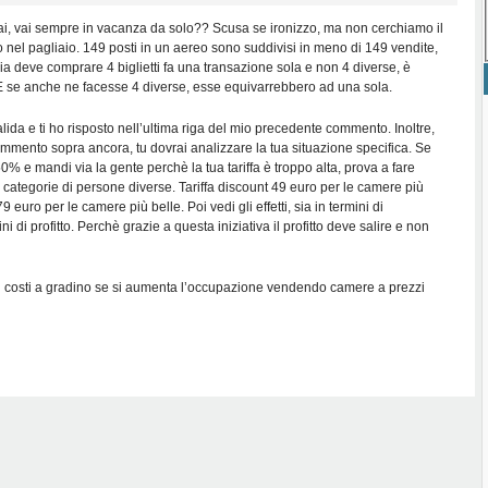
ai, vai sempre in vacanza da solo?? Scusa se ironizzo, ma non cerchiamo il
o nel pagliaio. 149 posti in un aereo sono suddivisi in meno di 149 vendite,
a deve comprare 4 biglietti fa una transazione sola e non 4 diverse, è
 se anche ne facesse 4 diverse, esse equivarrebbero ad una sola.
lida e ti ho risposto nell’ultima riga del mio precedente commento. Inoltre,
mmento sopra ancora, tu dovrai analizzare la tua situazione specifica. Se
50% e mandi via la gente perchè la tua tariffa è troppo alta, prova a fare
 a categorie di persone diverse. Tariffa discount 49 euro per le camere più
79 euro per le camere più belle. Poi vedi gli effetti, sia in termini di
ni di profitto. Perchè grazie a questa iniziativa il profitto deve salire e non
 costi a gradino se si aumenta l’occupazione vendendo camere a prezzi