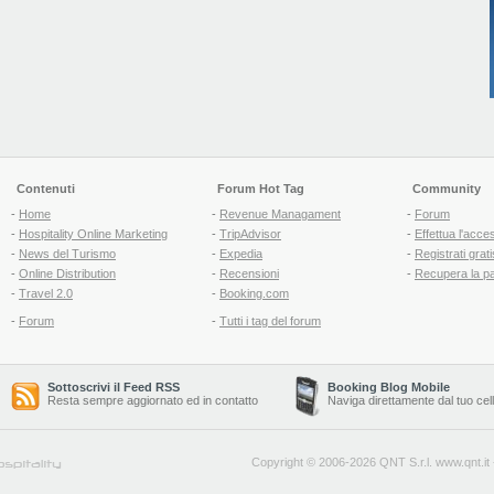
Contenuti
Forum Hot Tag
Community
-
Home
-
Revenue Managament
-
Forum
-
Hospitality Online Marketing
-
TripAdvisor
-
Effettua l'acce
-
News del Turismo
-
Expedia
-
Registrati grati
-
Online Distribution
-
Recensioni
-
Recupera la p
-
Travel 2.0
-
Booking.com
-
Forum
-
Tutti i tag del forum
Sottoscrivi il Feed RSS
Booking Blog Mobile
Resta sempre aggiornato ed in contatto
Naviga direttamente dal tuo cel
Copyright © 2006-2026 QNT S.r.l.
www.qnt.it