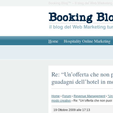
Booking Blog™ – Il blog del Web Marketing 
H
ome
Hospitality Online Marketing
Re: “Un’offerta che non 
guadagni dell’hotel in m
Home
›
Forum
›
Revenue Management
›
“Un
modo creativo
›
Re: “Un’offerta che non puoi
19 Ottobre 2009 alle 17:13