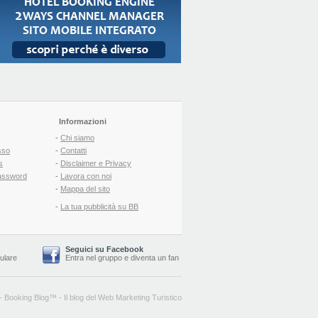
Informazioni
-
Chi siamo
sso
-
Contatti
s
-
Disclaimer e Privacy
assword
-
Lavora con noi
-
Mappa del sito
-
La tua pubblicità su BB
Seguici su Facebook
lulare
Entra nel gruppo
e
diventa un fan
-
Booking Blog
™ -
Il blog del Web Marketing Turistico