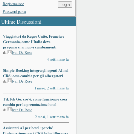
Registrazione
Login
Password persa
Ultime Discussioni
Viaggiatori da Regno Unito, Francia e
Germania, come l’Italia deve
prepararsi ai nuovi cambiamenti
da
Ivan De Rose
4 settimane fa
Simple Booking integra gli agenti AI nel
CRS: cosa cambia per gli albergatori
da
Ivan De Rose
1 mese, 2 settimane fa
TikTok Go: cos’è, come funziona e cosa
cambia per la prenotazione hotel
da
Ivan De Rose
2 mesi, 1 settimana fa
Assistenti AI per hotel: perché
l’integrazione con i CRS fa la differenza