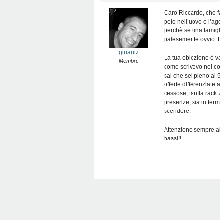
Caro Riccardo, che f
pelo nell’uovo e l’ag
perchè se una famigli
palesemente ovvio. E
giuaniz
La tua obiezione è va
Membro
come scrivevo nel co
sai che sei pieno al 
offerte differenziate
cessose, tariffa rack 
presenze, sia in termi
scendere.
Attenzione sempre ai
bassi!!