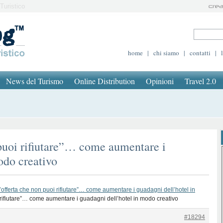
Turistico
home
|
chi siamo
|
contatti
|
News del Turismo
Online Distribution
Opinioni
Travel 2.0
puoi rifiutare”… come aumentare i
odo creativo
’offerta che non puoi rifiutare”… come aumentare i guadagni dell’hotel in
 rifiutare”… come aumentare i guadagni dell’hotel in modo creativo
#18294