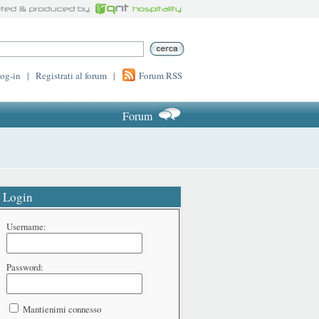
log-in
|
Registrati al forum
|
Forum RSS
Forum
Login
Username:
Password:
Mantienimi connesso