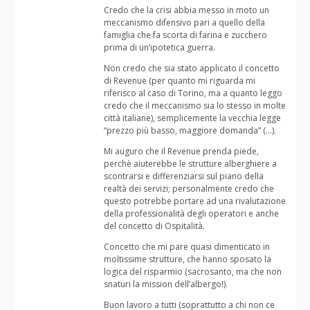
Credo che la crisi abbia messo in moto un
meccanismo difensivo pari a quello della
famiglia che fa scorta di farina e zucchero
prima di un’ipotetica guerra.
Non credo che sia stato applicato il concetto
di Revenue (per quanto mi riguarda mi
riferisco al caso di Torino, ma a quanto leggo
credo che il meccanismo sia lo stesso in molte
città italiane), semplicemente la vecchia legge
“prezzo più basso, maggiore domanda” (…).
Mi auguro che il Revenue prenda piede,
perchè aiuterebbe le strutture alberghiere a
scontrarsi e differenziarsi sul piano della
realtà dei servizi; personalmente credo che
questo potrebbe portare ad una rivalutazione
della professionalità degli operatori e anche
del concetto di Ospitalità.
Concetto che mi pare quasi dimenticato in
moltissime strutture, che hanno sposato la
logica del risparmio (sacrosanto, ma che non
snaturi la mission dell’albergo!).
Buon lavoro a tutti (soprattutto a chi non ce