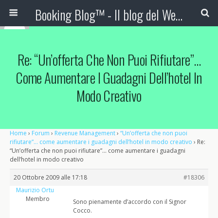
Booking Blog™ - Il blog del Web Marketing Turistico
Re: “Un’offerta Che Non Puoi Rifiutare”…
Come Aumentare I Guadagni Dell’hotel In
Modo Creativo
Home
›
Forum
›
Revenue Management
›
“Un’offerta che non puoi
rifiutare”… come aumentare i guadagni dell’hotel in modo creativo
›
Re:
“Un’offerta che non puoi rifiutare”… come aumentare i guadagni
dell’hotel in modo creativo
20 Ottobre 2009 alle 17:18
#18306
Maurizio Ortu
Membro
Sono pienamente d’accordo con il Signor
Cocco.