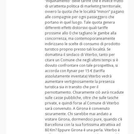
“inquinamento” delle tariffe che è invece frutto
di un’attenta politica di marketing territoriale,
ovvero la quota che le località “minori” pagano
alle compagnie per ogni passeggero che
portano in quel luogo. Tale quota genera
differenti effetti distorsivi quali tariffe
prossime allo 0 che tagliano le gambe alla
concorrenza, ma contemoporaneamente
indirizzano le scelte di consumo di prodotto
turistico proprio presso tali località. Se
domattina il sindaco di Viterbo, tanto per
citare un Comune che negli ultimi tempi si è
dovuto confrontare con tale prospettiva, si
accorda con Rynair per 15 € (tariffa
assolutamente inventata) Viterbo vedrà
aumentare vertiginosamente la presenza
turistica sia in transito che per il
pernottamento. Chiaramente ciò avrà ricadute
sulle casse pubbliche, oltre che sulle tasche
private, e quindi forse al Comune di Viterbo
sarà convenuto. A Girona è convenuto
sicuramente. Chi sarebbe mai andato a
visitare Girona, dormendoci pure, quando c’è
Barcellona con la sua fortissima attrattiva ad
80 Km? Eppure Girona è una perla. Viterbo è