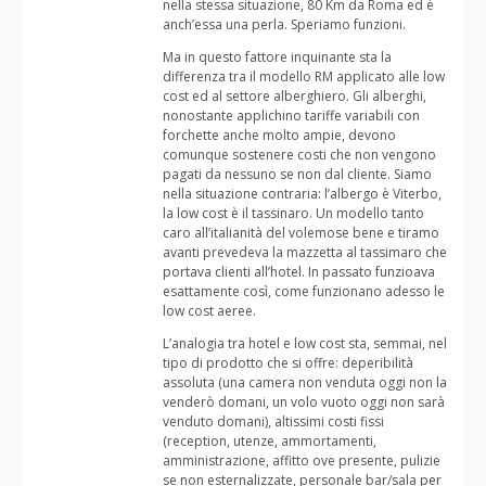
nella stessa situazione, 80 Km da Roma ed è
anch’essa una perla. Speriamo funzioni.
Ma in questo fattore inquinante sta la
differenza tra il modello RM applicato alle low
cost ed al settore alberghiero. Gli alberghi,
nonostante applichino tariffe variabili con
forchette anche molto ampie, devono
comunque sostenere costi che non vengono
pagati da nessuno se non dal cliente. Siamo
nella situazione contraria: l’albergo è Viterbo,
la low cost è il tassinaro. Un modello tanto
caro all’italianità del volemose bene e tiramo
avanti prevedeva la mazzetta al tassimaro che
portava clienti all’hotel. In passato funzioava
esattamente così, come funzionano adesso le
low cost aeree.
L’analogia tra hotel e low cost sta, semmai, nel
tipo di prodotto che si offre: deperibilità
assoluta (una camera non venduta oggi non la
venderò domani, un volo vuoto oggi non sarà
venduto domani), altissimi costi fissi
(reception, utenze, ammortamenti,
amministrazione, affitto ove presente, pulizie
se non esternalizzate, personale bar/sala per