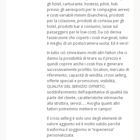
gli hotel, carburante, hostess, piloti, hub
presso gli aereoporti per le compagnie aeree)
e costi variabili minimi (biancheria, prodotti
per la colazione, prodotti di cortesia per gli
hotel, prodotti bar e consumo, tasse sul
passeggero per le low cost). Da ciò deriva
l’asserzione che coperti i costi marginali, tutto
è meglio di un posto/camera vuota. Ed è vero!
In tutto ciò s’innestano molti altri fattori che ci
danno la possibilità di tirare su il prezzo e
quindi coprire anche i costi fissi e generare
successivamente profitto: location, mercato di
riferimento, capacità di vendita, cross selling,
offerte speciali e promozioni, visibilità,
QUALITA’ DEL SERVIZIO OFFERTO,
soddisfacimento dell’aspettativa di qualità da
parte del cliente, caratteristiche intrinseche
alla struttira, servizi….. Avoglia quanti altri
fattori potremmo mettere in campo!
Il cross selling è solo uno degli elementi di
valore aggiunto ed è molto valido perché
trasforma il soggiorno in “esperienza”
personalizzata.