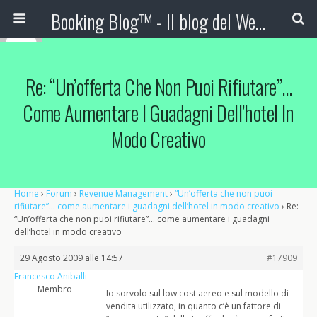
Booking Blog™ - Il blog del Web Marketing Turistico
Re: “Un’offerta Che Non Puoi Rifiutare”…
Come Aumentare I Guadagni Dell’hotel In
Modo Creativo
Home
›
Forum
›
Revenue Management
›
“Un’offerta che non puoi
rifiutare”… come aumentare i guadagni dell’hotel in modo creativo
›
Re:
“Un’offerta che non puoi rifiutare”… come aumentare i guadagni
dell’hotel in modo creativo
29 Agosto 2009 alle 14:57
#17909
Francesco Aniballi
Membro
Io sorvolo sul low cost aereo e sul modello di
vendita utilizzato, in quanto c’è un fattore di