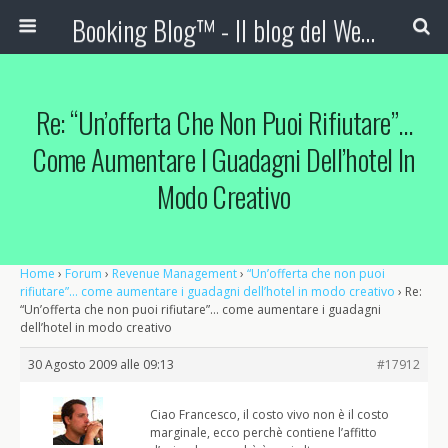
Booking Blog™ - Il blog del Web Marketing Turistico
Re: “Un’offerta Che Non Puoi Rifiutare”…
Come Aumentare I Guadagni Dell’hotel In
Modo Creativo
Home
›
Forum
›
Revenue Management
›
“Un’offerta che non puoi
rifiutare”… come aumentare i guadagni dell’hotel in modo creativo
›
Re:
“Un’offerta che non puoi rifiutare”… come aumentare i guadagni
dell’hotel in modo creativo
30 Agosto 2009 alle 09:13
#17912
Ciao Francesco, il costo vivo non è il costo
marginale, ecco perchè contiene l’affitto