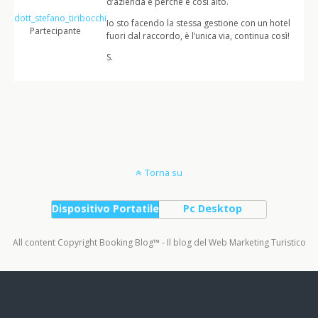
d’azienda e perchè è cosi alto.
dott_stefano_tiribocchi
Io sto facendo la stessa gestione con un hotel
Partecipante
fuori dal raccordo, è l’unica via, continua così!
S.
Torna su
Dispositivo Portatile
Pc Desktop
All content Copyright Booking Blog™ - Il blog del Web Marketing Turistico