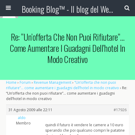
Booking Blog™ - Il blog del Web Marketing Turistico
Re: “Un’offerta Che Non Puoi Rifiutare”…
Come Aumentare I Guadagni Dell’hotel In
Modo Creativo
Home
›
Forum
›
Revenue Management
›
“Un’offerta che non puoi
rifiutare”… come aumentare i guadagni dell’hotel in modo creativo
›
Re:
“Un’offerta che non puoi rifiutare”… come aumentare i guadagni
dell’hotel in modo creativo
31 Agosto 2009 alle 22:11
#17926
aldo
Membro
quindi il futuro è vendere le camere a 10 euro
sperando che poi qualcuno compri le patatine