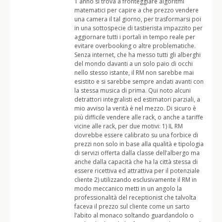
1 anno si trova a fronteggiare algoritmi
matematici per capire a che prezzo vendere
una camera il tal giorno, per trasformarsi poi
in una sottospecie di tastierista impazzito per
aggiornare tutti i portali in tempo reale per
evitare overbooking o altre problematiche.
Senza internet, che ha messo tutti gli alberghi
del mondo davanti a un solo paio di occhi
nello stesso istante, il RM non sarebbe mai
esistito e si sarebbe sempre andati avanti con
la stessa musica di prima. Qui noto alcuni
detrattori integralisti ed estimatori parziali, a
mio avviso la verità è nel mezzo. Di sicuro è
più difficile vendere alle rack, o anche a tariffe
vicine alle rack, per due motivi: 1) IL RM
dovrebbe essere calibrato su una forbice di
prezzi non solo in base alla qualità e tipologia
di servizi offerta dalla classe dell’albergo ma
anche dalla capacità che ha la città stessa di
essere ricettiva ed attrattiva per il potenziale
cliente 2) utilizzando esclusivamente il RM in
modo meccanico metti in un angolo la
professionalità del receptionist che talvolta
faceva il prezzo sul cliente come un sarto
l’abito al monaco soltando guardandolo o