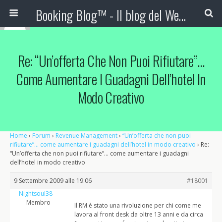
Booking Blog™ - Il blog del Web Marketing Turistico
Re: “Un’offerta Che Non Puoi Rifiutare”…
Come Aumentare I Guadagni Dell’hotel In
Modo Creativo
Home
›
Forum
›
Revenue Management
›
“Un’offerta che non puoi
rifiutare”… come aumentare i guadagni dell’hotel in modo creativo
›
Re:
“Un’offerta che non puoi rifiutare”… come aumentare i guadagni
dell’hotel in modo creativo
9 Settembre 2009 alle 19:06
#18001
Nightsoul38
Membro
Il RM è stato una rivoluzione per chi come me
lavora al front desk da oltre 13 anni e da circa