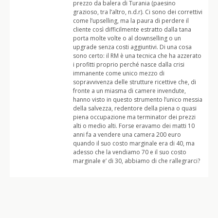
prezzo da balera di Turania (paesino
grazioso, tra l’altro, n.d.r). Ci sono dei correttivi
come l’upselling, ma la paura di perdere il
cliente così difficilmente estratto dalla tana
porta molte volte o al downselling o un
upgrade senza costi aggiuntivi. Di una cosa
sono certo: il RM è una tecnica che ha azzerato
i profitti proprio perché nasce dalla crisi
immanente come unico mezzo di
sopravvivenza delle strutture ricettive che, di
fronte a un miasma di camere invendute,
hanno visto in questo strumento l’unico messia
della salvezza, redentore della piena o quasi
piena occupazione ma terminator dei prezzi
alti o medio alti. Forse eravamo dei matti 10
anni fa a vendere una camera 200 euro
quando il suo costo marginale era di 40, ma
adesso che la vendiamo 70 e il suo costo
marginale e’ di 30, abbiamo di che rallegrarci?