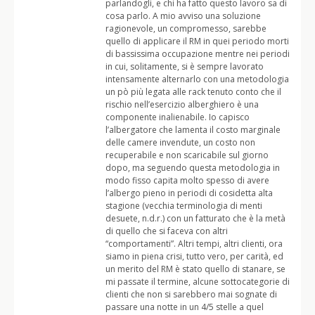
parlandogli, e chi ha fatto questo lavoro sa di
cosa parlo. A mio avviso una soluzione
ragionevole, un compromesso, sarebbe
quello di applicare il RM in quei periodo morti
di bassissima occupazione mentre nei periodi
in cui, solitamente, si è sempre lavorato
intensamente alternarlo con una metodologia
un pò più legata alle rack tenuto conto che il
rischio nell’esercizio alberghiero è una
componente inalienabile. Io capisco
l’albergatore che lamenta il costo marginale
delle camere invendute, un costo non
recuperabile e non scaricabile sul giorno
dopo, ma seguendo questa metodologia in
modo fisso capita molto spesso di avere
l’albergo pieno in periodi di cosidetta alta
stagione (vecchia terminologia di menti
desuete, n.d.r.) con un fatturato che è la metà
di quello che si faceva con altri
“comportamenti”. Altri tempi, altri clienti, ora
siamo in piena crisi, tutto vero, per carità, ed
un merito del RM è stato quello di stanare, se
mi passate il termine, alcune sottocategorie di
clienti che non si sarebbero mai sognate di
passare una notte in un 4/5 stelle a quel