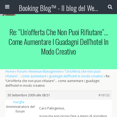
Booking Blog™ - Il blog del Web Marketing Turistico
Re: “Un’offerta Che Non Puoi Rifiutare”…
Come Aumentare I Guadagni Dell’hotel In
Modo Creativo
Home
›
Forum
›
Revenue Management
›
“Un’offerta che non puoi
rifiutare”… come aumentare i guadagni dell’hotel in modo creativo
›
Re:
“Un’offerta che non puoi rifiutare”… come aumentare i guadagni
dell’hotel in modo creativo
30 Settembre 2009 alle 08:51
#18132
marghe
Amministratore del
Caro Palingenius,
forum
scusa ma non posso fare a meno di sorridere