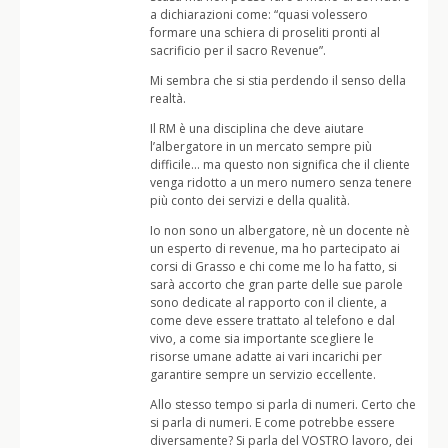
a dichiarazioni come: “quasi volessero
formare una schiera di proseliti pronti al
sacrificio per il sacro Revenue”.
Mi sembra che si stia perdendo il senso della
realtà.
Il RM è una disciplina che deve aiutare
l’albergatore in un mercato sempre più
difficile… ma questo non significa che il cliente
venga ridotto a un mero numero senza tenere
più conto dei servizi e della qualità.
Io non sono un albergatore, nè un docente nè
un esperto di revenue, ma ho partecipato ai
corsi di Grasso e chi come me lo ha fatto, si
sarà accorto che gran parte delle sue parole
sono dedicate al rapporto con il cliente, a
come deve essere trattato al telefono e dal
vivo, a come sia importante scegliere le
risorse umane adatte ai vari incarichi per
garantire sempre un servizio eccellente.
Allo stesso tempo si parla di numeri. Certo che
si parla di numeri. E come potrebbe essere
diversamente? Si parla del VOSTRO lavoro, dei