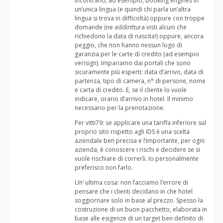
incontrano, ad esempio, booking engines in
un’unica lingua (e quindi chi parla un’altra
lingua si trova in difficoltà) oppure con troppe
domande (ne addirittura visti alcuni che
richiedono la data di nascita!) oppure, ancora
peggio, che non hanno nessun logo di
garanzia per le carte di credito (ad esempio
verisign). Impariamo dai portali che sono
sicuramente più esperti: data d’arrivo, data di
partenza, tipo di camera, n° di persone, nome
e carta di credito. E, se il cliente lo vuole
indicare, orario d’arrivo in hotel. Il minimo
necessario per la prenotazione.
Per vitti79: se applicare una tariffa inferiore sul
proprio sito rispetto agli IDS è una scelta
aziendale ben precisa e l’importante, per ogni
azienda, è conoscere i rischi e decidere se si
vuole rischiare di correrli. Io personalmente
preferisco non farlo.
Un’ ultima cosa: non facciamo l’errore di
pensare che i clienti decidano in che hotel
soggiornare solo in base al prezzo. Spesso la
costruzione di un buon pacchetto, elaborata in
base alle esigenze di un target ben definito di