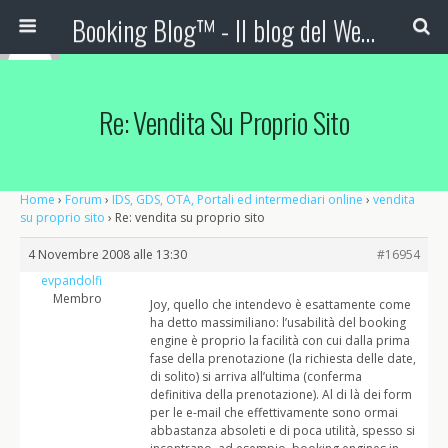
Booking Blog™ - Il blog del Web Marketing Turistico
Re: Vendita Su Proprio Sito
Home
›
Forum
›
IDS, GDS, OTA, Portali ed intermediari online
›
vendita
su proprio sito
›
Re: vendita su proprio sito
4 Novembre 2008 alle 13:30
#16954
evpandolfi
Membro
Joy, quello che intendevo è esattamente come
ha detto massimiliano: l’usabilità del booking
engine è proprio la facilità con cui dalla prima
fase della prenotazione (la richiesta delle date,
di solito) si arriva all’ultima (conferma
definitiva della prenotazione). Al di là dei form
per le e-mail che effettivamente sono ormai
abbastanza absoleti e di poca utilità, spesso si