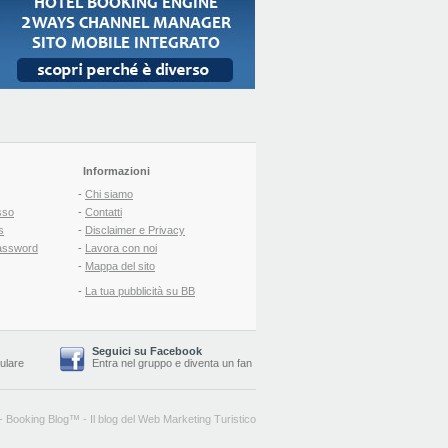
Informazioni
-
Chi siamo
sso
-
Contatti
s
-
Disclaimer e Privacy
assword
-
Lavora con noi
-
Mappa del sito
-
La tua pubblicità su BB
Seguici su Facebook
lulare
Entra nel gruppo
e
diventa un fan
-
Booking Blog
™ -
Il blog del Web Marketing Turistico