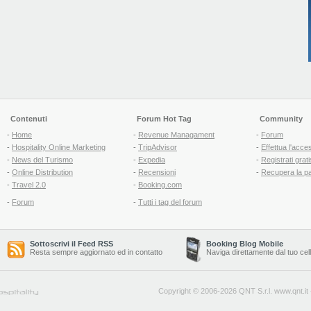
Contenuti
Forum Hot Tag
Community
-
Home
-
Revenue Managament
-
Forum
-
Hospitality Online Marketing
-
TripAdvisor
-
Effettua l'acce
-
News del Turismo
-
Expedia
-
Registrati grati
-
Online Distribution
-
Recensioni
-
Recupera la p
-
Travel 2.0
-
Booking.com
-
Forum
-
Tutti i tag del forum
Sottoscrivi il Feed RSS
Booking Blog Mobile
Resta sempre aggiornato ed in contatto
Naviga direttamente dal tuo cel
Copyright © 2006-2026 QNT S.r.l.
www.qnt.it