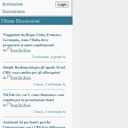
Registrazione
Login
Password persa
Ultime Discussioni
Viaggiatori da Regno Unito, Francia e
Germania, come l’Italia deve
prepararsi ai nuovi cambiamenti
da
Ivan De Rose
3 settimane, 6 giorni fa
Simple Booking integra gli agenti AI nel
CRS: cosa cambia per gli albergatori
da
Ivan De Rose
1 mese, 2 settimane fa
TikTok Go: cos’è, come funziona e cosa
cambia per la prenotazione hotel
da
Ivan De Rose
2 mesi, 1 settimana fa
Assistenti AI per hotel: perché
l’integrazione con i CRS fa la differenza