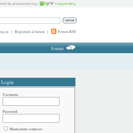
log-in
|
Registrati al forum
|
Forum RSS
Forum
Login
Username:
Password:
Mantienimi connesso