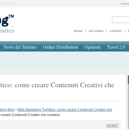
Turistico
home
|
chi siamo
|
contatti
|
News del Turismo
Online Distribution
Opinioni
Travel 2.0
tico: come creare Contenuti Creativi che
oking Blog
›
Web Marketing Turistico: come creare Contenuti Creativi che
 creare Contenuti Creativi che contano
#20867