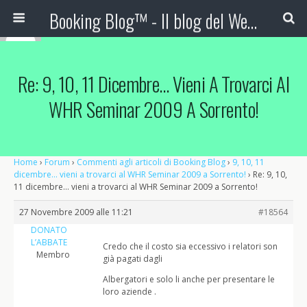
Booking Blog™ - Il blog del Web Marketing Turistico
Re: 9, 10, 11 Dicembre… Vieni A Trovarci Al
WHR Seminar 2009 A Sorrento!
Home
›
Forum
›
Commenti agli articoli di Booking Blog
›
9, 10, 11
dicembre… vieni a trovarci al WHR Seminar 2009 a Sorrento!
›
Re: 9, 10,
11 dicembre… vieni a trovarci al WHR Seminar 2009 a Sorrento!
27 Novembre 2009 alle 11:21
#18564
DONATO
L’ABBATE
Credo che il costo sia eccessivo i relatori son
Membro
già pagati dagli
Albergatori e solo li anche per presentare le
loro aziende .