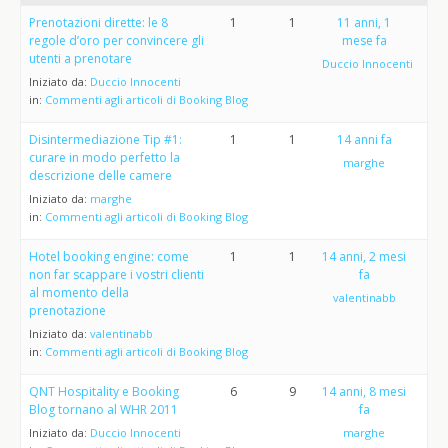
Prenotazioni dirette: le 8
1
1
11 anni, 1
regole d’oro per convincere gli
mese fa
utenti a prenotare
Duccio Innocenti
Iniziato da:
Duccio Innocenti
in:
Commenti agli articoli di Booking Blog
Disintermediazione Tip #1:
1
1
14 anni fa
curare in modo perfetto la
marghe
descrizione delle camere
Iniziato da:
marghe
in:
Commenti agli articoli di Booking Blog
Hotel booking engine: come
1
1
14 anni, 2 mesi
non far scappare i vostri clienti
fa
al momento della
valentinabb
prenotazione
Iniziato da:
valentinabb
in:
Commenti agli articoli di Booking Blog
QNT Hospitality e Booking
6
9
14 anni, 8 mesi
Blog tornano al WHR 2011
fa
Iniziato da:
Duccio Innocenti
marghe