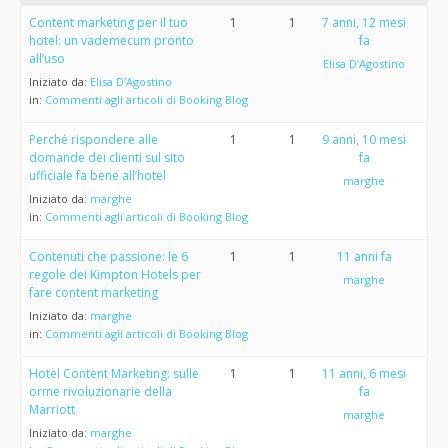
Content marketing per il tuo
1
1
7 anni, 12 mesi
hotel: un vademecum pronto
fa
all’uso
Elisa D’Agostino
Iniziato da:
Elisa D’Agostino
in:
Commenti agli articoli di Booking Blog
Perché rispondere alle
1
1
9 anni, 10 mesi
domande dei clienti sul sito
fa
ufficiale fa bene all’hotel
marghe
Iniziato da:
marghe
in:
Commenti agli articoli di Booking Blog
Contenuti che passione: le 6
1
1
11 anni fa
regole dei Kimpton Hotels per
marghe
fare content marketing
Iniziato da:
marghe
in:
Commenti agli articoli di Booking Blog
Hotel Content Marketing: sulle
1
1
11 anni, 6 mesi
orme rivoluzionarie della
fa
Marriott
marghe
Iniziato da:
marghe