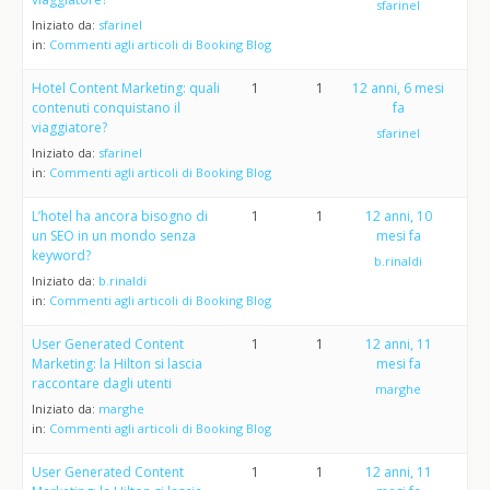
sfarinel
Iniziato da:
sfarinel
in:
Commenti agli articoli di Booking Blog
Hotel Content Marketing: quali
1
1
12 anni, 6 mesi
contenuti conquistano il
fa
viaggiatore?
sfarinel
Iniziato da:
sfarinel
in:
Commenti agli articoli di Booking Blog
L’hotel ha ancora bisogno di
1
1
12 anni, 10
un SEO in un mondo senza
mesi fa
keyword?
b.rinaldi
Iniziato da:
b.rinaldi
in:
Commenti agli articoli di Booking Blog
User Generated Content
1
1
12 anni, 11
Marketing: la Hilton si lascia
mesi fa
raccontare dagli utenti
marghe
Iniziato da:
marghe
in:
Commenti agli articoli di Booking Blog
User Generated Content
1
1
12 anni, 11