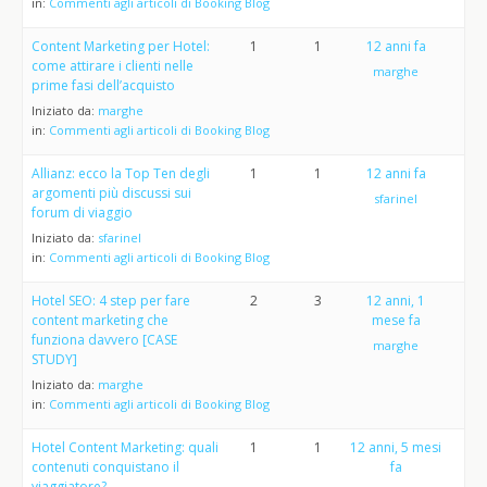
in:
Commenti agli articoli di Booking Blog
Content Marketing per Hotel:
1
1
12 anni fa
come attirare i clienti nelle
marghe
prime fasi dell’acquisto
Iniziato da:
marghe
in:
Commenti agli articoli di Booking Blog
Allianz: ecco la Top Ten degli
1
1
12 anni fa
argomenti più discussi sui
sfarinel
forum di viaggio
Iniziato da:
sfarinel
in:
Commenti agli articoli di Booking Blog
Hotel SEO: 4 step per fare
2
3
12 anni, 1
content marketing che
mese fa
funziona davvero [CASE
marghe
STUDY]
Iniziato da:
marghe
in:
Commenti agli articoli di Booking Blog
Hotel Content Marketing: quali
1
1
12 anni, 5 mesi
contenuti conquistano il
fa
viaggiatore?