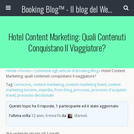
Booking Blog™ - Il blog del Web Marketing Turistico
Hotel Content Marketing: Quali Contenuti
Conquistano Il Viaggiatore?
Home
›
Forum
›
Commenti agli articoli di Booking Blog
›
Hotel Content
Marketing: quali contenuti conquistano il viaggiatore?
Tag:
comscore
,
content marketing
,
content marketing hotel
,
content
marketing turismo
,
expedia
,
from-blog
,
processo
,
processo d'acquisto
travel
,
processo decisionale
Questo topic ha 0 risposte, 1 partecipante ed è stato aggiornato
l'ultima volta
12 anni, 6 mesi fa
da
sfarinel
.
Stai vedendo rticolo (di 1 totali)