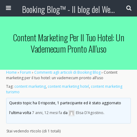
Booking Blog™ - Il blog del Web Marketing Turistico
Content Marketing Per Il Tuo Hotel: Un
Vademecum Pronto All’uso
Home
›
Forum
›
Commenti agli articoli di Booking Blog
›
Content
marketing per il tuo hotel: un vademecum pronto all’uso
Tag:
content marketing
,
content marketing hotel
,
content marketing
turismo
Questo topic ha 0 risposte, 1 partecipante ed è stato aggiornato
l'ultima volta
7 anni, 12 mesi fa
da
Elisa D’Agostino
.
Stai vedendo rticolo (di 1 totali)