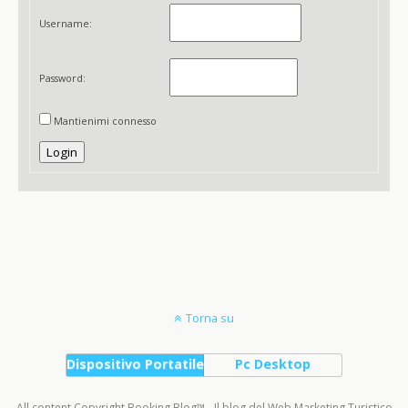
Username:
Password:
Mantienimi connesso
Login
Torna su
Dispositivo Portatile
Pc Desktop
All content Copyright Booking Blog™ - Il blog del Web Marketing Turistico