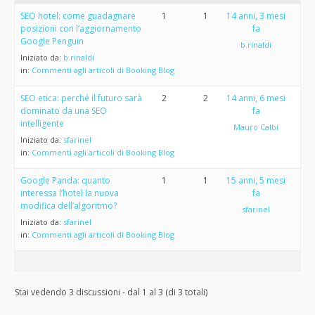
SEO hotel: come guadagnare
1
1
14 anni, 3 mesi
posizioni con l’aggiornamento
fa
Google Penguin
b.rinaldi
Iniziato da:
b.rinaldi
in:
Commenti agli articoli di Booking Blog
SEO etica: perché il futuro sarà
2
2
14 anni, 6 mesi
dominato da una SEO
fa
intelligente
Mauro Calbi
Iniziato da:
sfarinel
in:
Commenti agli articoli di Booking Blog
Google Panda: quanto
1
1
15 anni, 5 mesi
interessa l’hotel la nuova
fa
modifica dell’algoritmo?
sfarinel
Iniziato da:
sfarinel
in:
Commenti agli articoli di Booking Blog
Stai vedendo 3 discussioni - dal 1 al 3 (di 3 totali)