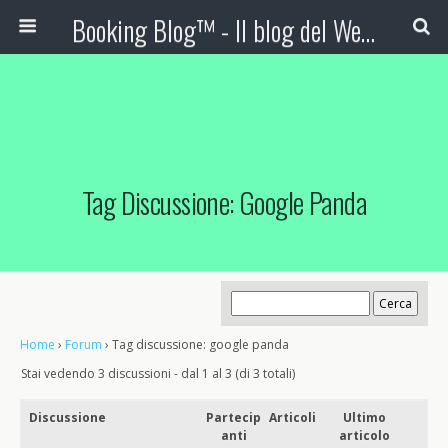
Booking Blog™ - Il blog del Web Marketing Turistico
Tag Discussione: Google Panda
Home
›
Forum
›
Tag discussione: google panda
Stai vedendo 3 discussioni - dal 1 al 3 (di 3 totali)
Discussione
Partecip
Articoli
Ultimo
anti
articolo