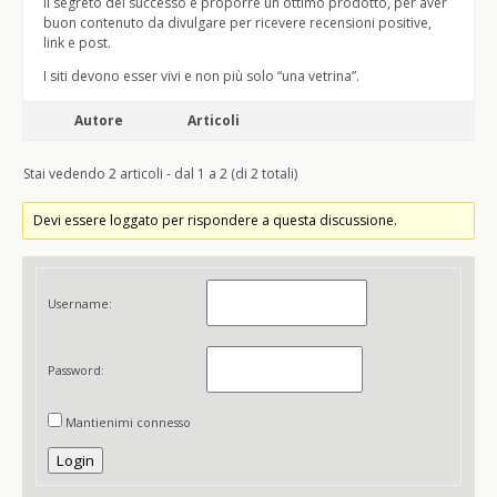
Il segreto del successo è proporre un ottimo prodotto, per aver
buon contenuto da divulgare per ricevere recensioni positive,
link e post.
I siti devono esser vivi e non più solo “una vetrina”.
Autore
Articoli
Stai vedendo 2 articoli - dal 1 a 2 (di 2 totali)
Devi essere loggato per rispondere a questa discussione.
Username:
Password:
Mantienimi connesso
Login