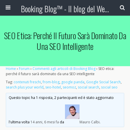
Booking Blog™ - Il blog del Web Marketing Turistico
SEO Etica: Perché Il Futuro Sarà Dominato Da
Una SEO Intelligente
Home
›
Forum
›
Commenti agli articoli di Booking Blog
›
SEO etica:
perché il futuro sarà dominato da una SEO intelligente
Tag:
contenuti freschi
,
from-blog
,
google panda
,
Google Social Search
,
search plus your world
,
seo-hotel
,
seomoz
,
social search
,
social seo
Questo topic ha 1 risposta, 2 partecipanti ed è stato aggiornato
l'ultima volta
14 anni, 6 mesi fa
da
Mauro Calbi
.