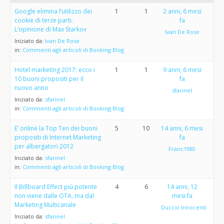
Google elimina l’utilizzo dei
1
1
2 anni, 6 mesi
cookie di terze parti.
fa
L’opinione di Max Starkov
Ivan De Rose
Iniziato da:
Ivan De Rose
in:
Commenti agli articoli di Booking Blog
Hotel marketing 2017: ecco i
1
1
9 anni, 6 mesi
10 buoni propositi per il
fa
nuovo anno
sfarinel
Iniziato da:
sfarinel
in:
Commenti agli articoli di Booking Blog
E’ online la Top Ten dei buoni
5
10
14 anni, 6 mesi
propositi di Internet Marketing
fa
per albergatori 2012
Franc1980
Iniziato da:
sfarinel
in:
Commenti agli articoli di Booking Blog
Il Billboard Effect più potente
4
6
14 anni, 12
non viene dalle OTA, ma dal
mesi fa
Marketing Multicanale
Duccio Innocenti
Iniziato da:
sfarinel