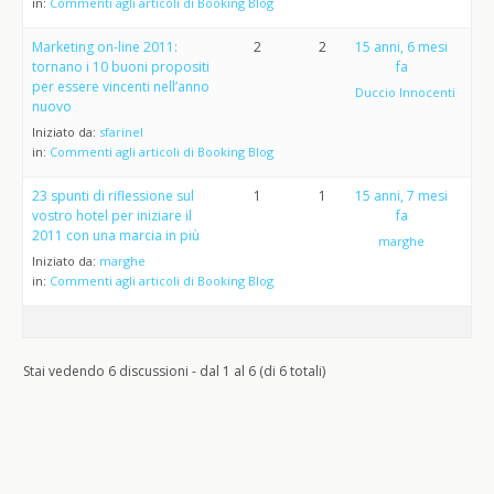
in:
Commenti agli articoli di Booking Blog
Marketing on-line 2011:
2
2
15 anni, 6 mesi
tornano i 10 buoni propositi
fa
per essere vincenti nell’anno
Duccio Innocenti
nuovo
Iniziato da:
sfarinel
in:
Commenti agli articoli di Booking Blog
23 spunti di riflessione sul
1
1
15 anni, 7 mesi
vostro hotel per iniziare il
fa
2011 con una marcia in più
marghe
Iniziato da:
marghe
in:
Commenti agli articoli di Booking Blog
Stai vedendo 6 discussioni - dal 1 al 6 (di 6 totali)