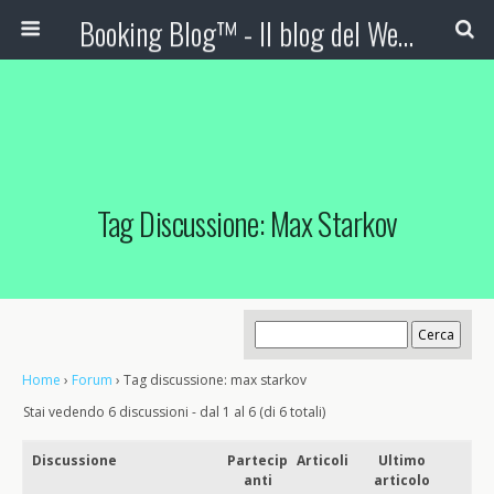
Booking Blog™ - Il blog del Web Marketing Turistico
Tag Discussione: Max Starkov
Home
›
Forum
›
Tag discussione: max starkov
Stai vedendo 6 discussioni - dal 1 al 6 (di 6 totali)
Discussione
Partecip
Articoli
Ultimo
anti
articolo