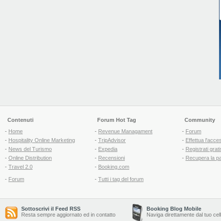
Contenuti
Forum Hot Tag
Community
-
Home
-
Revenue Managament
-
Forum
-
Hospitality Online Marketing
-
TripAdvisor
-
Effettua l'acce
-
News del Turismo
-
Expedia
-
Registrati grati
-
Online Distribution
-
Recensioni
-
Recupera la p
-
Travel 2.0
-
Booking.com
-
Forum
-
Tutti i tag del forum
Sottoscrivi il Feed RSS
Booking Blog Mobile
Resta sempre aggiornato ed in contatto
Naviga direttamente dal tuo cel