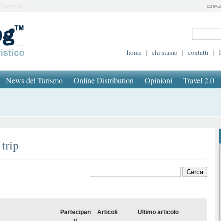
Turistico
home
|
chi siamo
|
contatti
|
News del Turismo
Online Distribution
Opinioni
Travel 2.0
trip
Partecipan
Articoli
Ultimo articolo