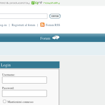
log-in
|
Registrati al forum
|
Forum RSS
Forum
Login
Username:
Password:
Mantienimi connesso