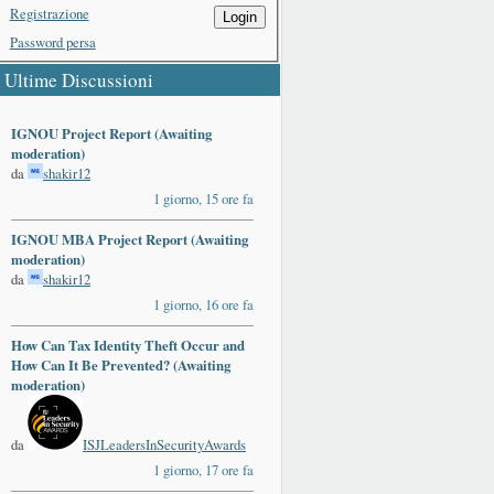
Registrazione
Login
Password persa
Ultime Discussioni
IGNOU Project Report (Awaiting
moderation)
da
shakir12
1 giorno, 15 ore fa
IGNOU MBA Project Report (Awaiting
moderation)
da
shakir12
1 giorno, 16 ore fa
How Can Tax Identity Theft Occur and
How Can It Be Prevented? (Awaiting
moderation)
da
ISJLeadersInSecurityAwards
1 giorno, 17 ore fa