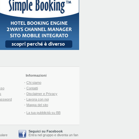
Informazioni
-
Chi siamo
sso
-
Contatti
s
-
Disclaimer e Privacy
assword
-
Lavora con noi
-
Mappa del sito
-
La tua pubblicità su BB
Seguici su Facebook
lulare
Entra nel gruppo
e
diventa un fan