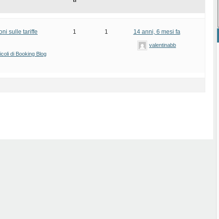
ti
i sulle tariffe
1
1
14 anni, 6 mesi fa
valentinabb
icoli di Booking Blog