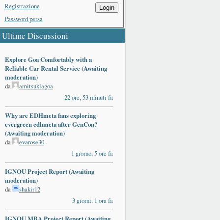
Registrazione
Login
Password persa
Ultime Discussioni
Explore Goa Comfortably with a
Reliable Car Rental Service (Awaiting
moderation)
da
amitsuklagoa
22 ore, 53 minuti fa
Why are EDHmeta fans exploring
evergreen edhmeta after GenCon?
(Awaiting moderation)
da
evarose30
1 giorno, 5 ore fa
IGNOU Project Report (Awaiting
moderation)
da
shakir12
3 giorni, 1 ora fa
IGNOU MBA Project Report (Awaiting