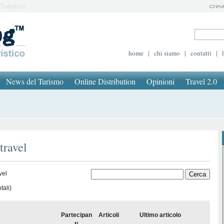
Turistico
home
|
chi siamo
|
contatti
|
News del Turismo
Online Distribution
Opinioni
Travel 2.0
travel
vel
tali)
Partecipan
Articoli
Ultimo articolo