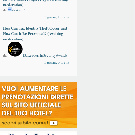
moderation)
da
shakir12
3 giorni, 1 ora fa
How Can Tax Identity Theft Occur and
How Can It Be Prevented? (Awaiting
moderation)
da
ISJLeadersInSecurityAwards
3 giorni, 3 ore fa