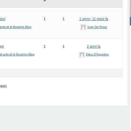
ti
tori
1
1
1 anno, 11 mesi fa
rticoli di Booking Blog
Ivan De Rose
ggi
1
1
2 anni fa
i articoli di Booking Blog
Elisa D’Agostino
tali)