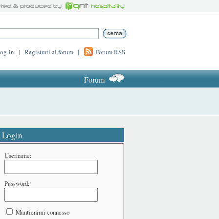
log-in
|
Registrati al forum
|
Forum RSS
Forum
Login
Username:
Password:
Mantienimi connesso