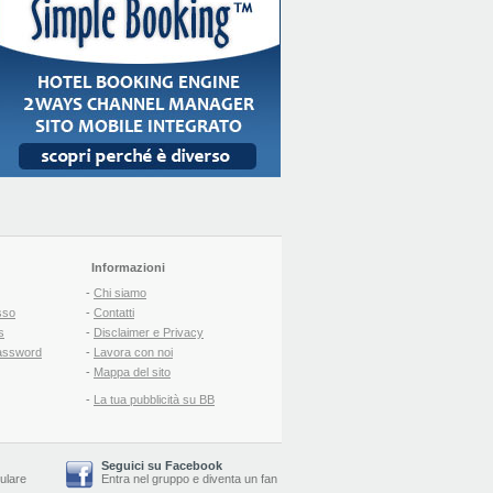
Informazioni
-
Chi siamo
sso
-
Contatti
s
-
Disclaimer e Privacy
assword
-
Lavora con noi
-
Mappa del sito
-
La tua pubblicità su BB
Seguici su Facebook
lulare
Entra nel gruppo
e
diventa un fan