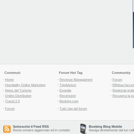
Contenuti
Forum Hot Tag
Community
-
Home
-
Revenue Managament
-
Forum
-
Hospitality Online Marketing
-
TripAdvisor
-
Effettua l'acce
-
News del Turismo
-
Expedia
-
Registrati grati
-
Online Distribution
-
Recensioni
-
Recupera la p
-
Travel 2.0
-
Booking.com
-
Forum
-
Tutti i tag del forum
Sottoscrivi il Feed RSS
Booking Blog Mobile
Resta sempre aggiornato ed in contatto
Naviga direttamente dal tuo cel