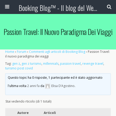
Booking Blog™ - Il blog del Web Marketing Turistico
Passion Travel: Il Nuovo Paradigma Dei Viaggi
Home
›
Forum
›
Commenti agli articoli di Booking Blog
›
Passion Travel:
il nuovo paradigma dei viaggi
Tag:
gen z
,
gen z turismo
,
millennials
,
passion travel
,
revenge travel
,
turismo post covid
Questo topic ha 0 risposte, 1 partecipante ed è stato aggiornato
l'ultima volta
2 anni fa
da
Elisa D’Agostino
.
Stai vedendo rticolo (di 1 totali)
Autore
Articoli