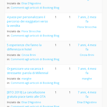
Iniziato da:
Elisa D’Agostino
in:
Commenti agli articoli di Booking Blog
4 passi per personalizzare il
1
1
7 anni, 2 mesi
percorso dei viaggiatori verso
fa
la vendita
Flora Strocchia
Iniziato da:
Flora Strocchia
in:
Commenti agli articoli di Booking Blog
5 esperienze che fanno la
1
1
7 anni, 4 mesi
differenza in hotel
fa
Iniziato da:
Cinzia Brini
Cinzia Brini
in:
Commenti agli articoli di Booking Blog
Organizzare una vacanza è
1
1
7 anni, 4 mesi
stressante: parola di Millennial
fa
Iniziato da:
marghe
marghe
in:
Commenti agli articoli di Booking Blog
[BTO 2019] La cancellazione
1
1
7 anni, 4 mesi
gratuita piace tanto alle OTA
fa
Iniziato da:
Elisa D’Agostino
Elisa D’Agostino
in:
Commenti agli articoli di Booking Blog