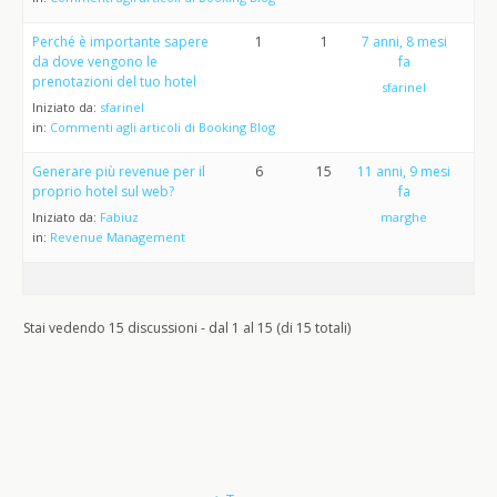
Perché è importante sapere
1
1
7 anni, 8 mesi
da dove vengono le
fa
prenotazioni del tuo hotel
sfarinel
Iniziato da:
sfarinel
in:
Commenti agli articoli di Booking Blog
Generare più revenue per il
6
15
11 anni, 9 mesi
proprio hotel sul web?
fa
Iniziato da:
Fabiuz
marghe
in:
Revenue Management
Stai vedendo 15 discussioni - dal 1 al 15 (di 15 totali)