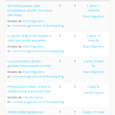
Gli hotel puntano sulle
1
1
1 anno, 1
prenotazioni dirette, ma senza
mese fa
dati chiari
Elisa D’Agostino
Iniziato da:
Elisa D’Agostino
in:
Commenti agli articoli di Booking Blog
Le tariffe degli hotel iniziano a
1
1
1 anno, 11
salire più moderatamente
mesi fa
Iniziato da:
Elisa D’Agostino
Elisa D’Agostino
in:
Commenti agli articoli di Booking Blog
Le prenotazioni dirette
1
1
2 anni, 6 mesi
guidano l’innovazione in hotel
fa
Iniziato da:
Elisa D’Agostino
Elisa D’Agostino
in:
Commenti agli articoli di Booking Blog
Prenotazioni online, i trend di
1
1
5 anni fa
distribuzione in Europa e Asia
Claudia Caponi
Iniziato da:
Claudia Caponi
in:
Commenti agli articoli di Booking Blog
Airbnb batte Expedia sul
1
1
6 anni, 11 mesi