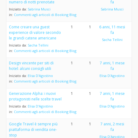
numero di notti prenotate
fa
Iniziato da:
Sabrina Musci
Sabrina Musci
in:
Commenti agli articoli di Booking Blog
Come creare una guest
1
1
6 anni, 11 mesi
experience di valore secondo
fa
le grandi catene americane
Sacha Tellini
Iniziato da:
Sacha Tellini
in:
Commenti agli articoli di Booking Blog
Design vincente per siti di
1
1
7 anni, 1 mese
hotel: alcuni consigli utili
fa
Iniziato da:
Elisa D’Agostino
Elisa D’Agostino
in:
Commenti agli articoli di Booking Blog
Generazione Alpha: i nuovi
1
1
7 anni, 1 mese
protagonisti nelle scelte travel
fa
Iniziato da:
Elisa D’Agostino
Elisa D’Agostino
in:
Commenti agli articoli di Booking Blog
Google Travel è sempre più
1
1
7 anni, 2 mesi
piattaforma di vendita one-
fa
stop
Elisa D’Agostino