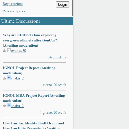
Registrazione
Login
Password persa
Ultime Discussioni
Why are EDHmeta fans exploring
evergreen edhmeta after GenCon?
(Awaiting moderation)
da
evarose30
56 minuti fa
IGNOU Project Report (Awaiting
moderation)
da
shakir12
1 giorno, 20 ore fa
IGNOU MBA Project Report (Awaiting
moderation)
da
shakir12
1 giorno, 20 ore fa
How Can Tax Identity Theft Occur and
How Can It Be Prevented? (Awaiting