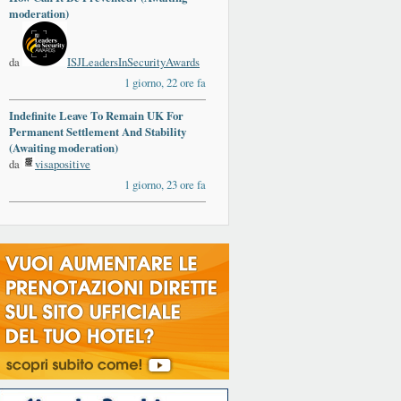
moderation)
da
ISJLeadersInSecurityAwards
1 giorno, 22 ore fa
Indefinite Leave To Remain UK For
Permanent Settlement And Stability
(Awaiting moderation)
da
visapositive
1 giorno, 23 ore fa