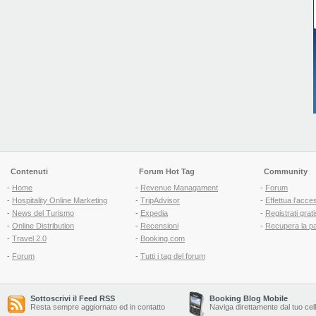
Contenuti
Forum Hot Tag
Community
-
Home
-
Revenue Managament
-
Forum
-
Hospitality Online Marketing
-
TripAdvisor
-
Effettua l'acce
-
News del Turismo
-
Expedia
-
Registrati grati
-
Online Distribution
-
Recensioni
-
Recupera la p
-
Travel 2.0
-
Booking.com
-
Forum
-
Tutti i tag del forum
Sottoscrivi il Feed RSS
Booking Blog Mobile
Resta sempre aggiornato ed in contatto
Naviga direttamente dal tuo cel