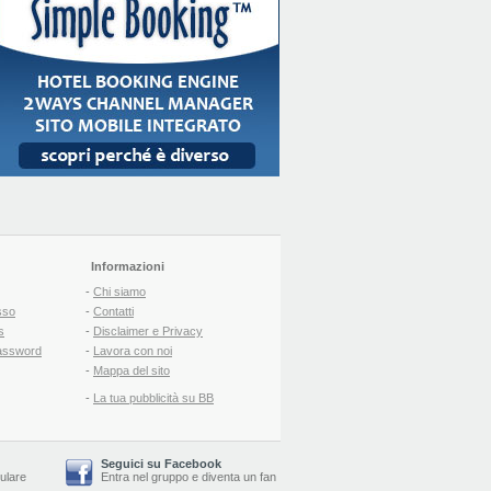
Informazioni
-
Chi siamo
sso
-
Contatti
s
-
Disclaimer e Privacy
assword
-
Lavora con noi
-
Mappa del sito
-
La tua pubblicità su BB
Seguici su Facebook
lulare
Entra nel gruppo
e
diventa un fan