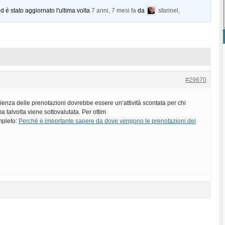
d è stato aggiornato l'ultima volta
7 anni, 7 mesi fa
da
sfarinel
.
#29670
ienza delle prenotazioni dovrebbe essere un’attività scontata per chi
a talvolta viene sottovalutata. Per ottim
ompleto:
Perché è importante sapere da dove vengono le prenotazioni del