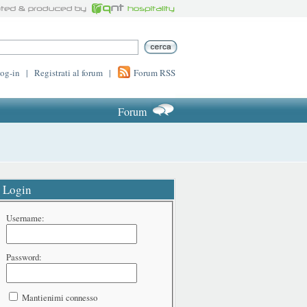
log-in
|
Registrati al forum
|
Forum RSS
Forum
Login
Username:
Password:
Mantienimi connesso