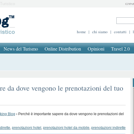
Turistico
home
|
chi siamo
|
contatti
|
News del Turismo
Online Distribution
Opinioni
Travel 2.0
re da dove vengono le prenotazioni del tuo
oking Blog
›
Perché è importante sapere da dove vengono le prenotazioni del
dirette
,
prenotazioni hotel
,
prenotazioni hotel da mobile
,
prenotazioni indirette