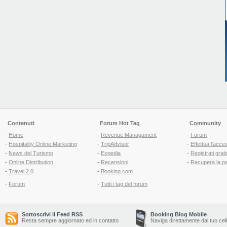
Contenuti
Forum Hot Tag
Community
-
Home
-
Revenue Managament
-
Forum
-
Hospitality Online Marketing
-
TripAdvisor
-
Effettua l'acce
-
News del Turismo
-
Expedia
-
Registrati grati
-
Online Distribution
-
Recensioni
-
Recupera la p
-
Travel 2.0
-
Booking.com
-
Forum
-
Tutti i tag del forum
Sottoscrivi il Feed RSS
Booking Blog Mobile
Resta sempre aggiornato ed in contatto
Naviga direttamente dal tuo cel