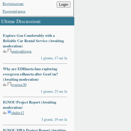
Registrazione
Login
Password persa
Ultime Discussioni
Explore Goa Comfortably with a
Reliable Car Rental Service (Awaiting
moderation)
da
amitsuklagoa
1 giorno, 17 ore fa
Why are EDHmeta fans exploring
evergreen edhmeta after GenCon?
(Awaiting moderation)
da
evarose30
1 giorno, 23 ore fa
IGNOU Project Report (Awaiting
moderation)
da
shakir12
3 giorni, 19 ore fa
IGNOU MBA Project Report (Awaiting