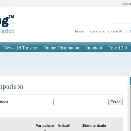
Turistico
home
|
chi siamo
|
contatti
|
News del Turismo
Online Distribution
Opinioni
Travel 2.0
mparison
rison
Partecipan
Articoli
Ultimo articolo