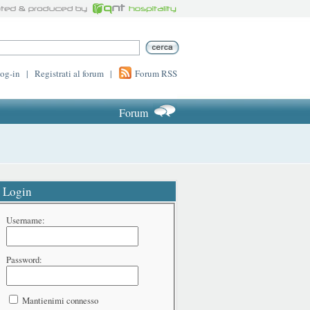
log-in
|
Registrati al forum
|
Forum RSS
Forum
Login
Username:
Password:
Mantienimi connesso