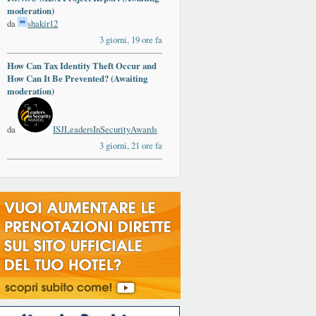
moderation)
da
shakir12
3 giorni, 19 ore fa
How Can Tax Identity Theft Occur and
How Can It Be Prevented? (Awaiting
moderation)
da
ISJLeadersInSecurityAwards
3 giorni, 21 ore fa