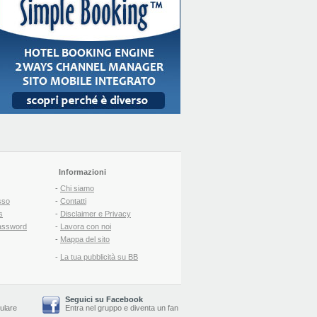
Informazioni
-
Chi siamo
sso
-
Contatti
s
-
Disclaimer e Privacy
assword
-
Lavora con noi
-
Mappa del sito
-
La tua pubblicità su BB
Seguici su Facebook
lulare
Entra nel gruppo
e
diventa un fan