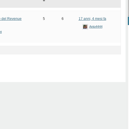
ti
ie del Revenue
5
6
17 anni, 4 mesi fa
Anto4444
t