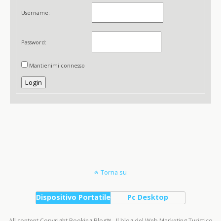
Username:
Password:
Mantienimi connesso
Login
Torna su
Dispositivo Portatile
Pc Desktop
All content Copyright Booking Blog™ - Il blog del Web Marketing Turistico