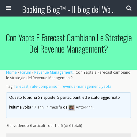
Booking Blog™ - Il blog del Web Marketing Turistico
Con Yapta E Farecast Cambiano Le Strategie
Del Revenue Management?
Home
›
Forum
›
Revenue Management
›
Con Yapta e Farecast cambiano
le strategie del Revenue Management?
Tag:
farecast
,
rate-comparison
,
revenue-management
,
yapta
Questo topic ha 5 risposte, 5 partecipanti ed è stato aggiornato
l'ultima volta
17 anni, 4 mesi fa
da
Anto4444
.
Stai vedendo 6 articoli - dal 1 a 6 (di 6 totali)