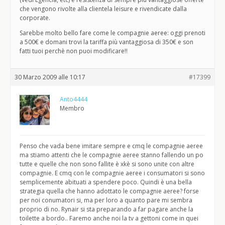
che vengono rivolte alla clientela leisure e rivendicate dalla
corporate.
Sarebbe molto bello fare come le compagnie aeree: oggi prenoti
a 500€ e domani trovi la tariffa più vantaggiosa di 350€ e son
fatti tuoi perchè non puoi modificare!!
30 Marzo 2009 alle 10:17
#17399
Anto4444
Membro
Penso che vada bene imitare sempre e cmq le compagnie aeree
ma stiamo attenti che le compagnie aeree stanno fallendo un po
tutte e quelle che non sono fallite è xkè si sono unite con altre
compagnie. E cmq con le compagnie aeree i consumatori si sono
semplicemente abituati a spendere poco. Quindi è una bella
strategia quella che hanno adottato le compagnie aeree? forse
per noi conumatori si, ma per loro a quanto pare mi sembra
proprio di no. Rynair si sta preparando a far pagare anche la
toilette a bordo.. Faremo anche noi la tv a gettoni come in quei