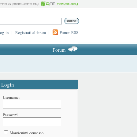
log-in
|
Registrati al forum
|
Forum RSS
Forum
Login
Username:
Password:
Mantienimi connesso