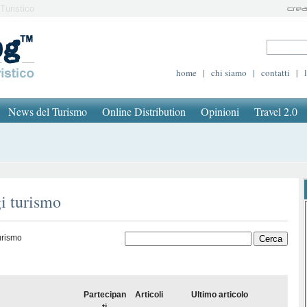
Turistico
home
|
chi siamo
|
contatti
|
News del Turismo
Online Distribution
Opinioni
Travel 2.0
i turismo
urismo
Partecipan
Articoli
Ultimo articolo