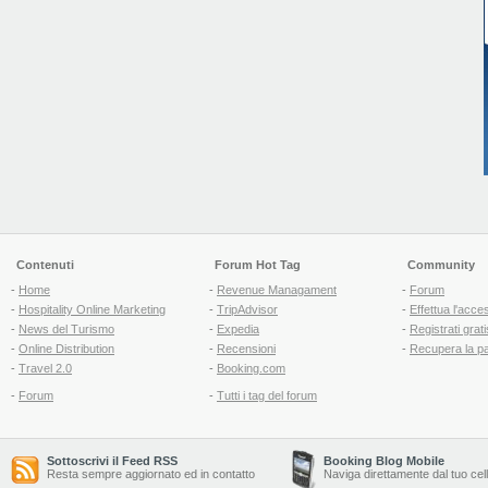
Contenuti
Forum Hot Tag
Community
-
Home
-
Revenue Managament
-
Forum
-
Hospitality Online Marketing
-
TripAdvisor
-
Effettua l'acce
-
News del Turismo
-
Expedia
-
Registrati grati
-
Online Distribution
-
Recensioni
-
Recupera la p
-
Travel 2.0
-
Booking.com
-
Forum
-
Tutti i tag del forum
Sottoscrivi il Feed RSS
Booking Blog Mobile
Resta sempre aggiornato ed in contatto
Naviga direttamente dal tuo cel