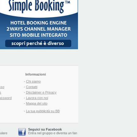
Informazioni
-
Chi siamo
sso
-
Contatti
s
-
Disclaimer e Privacy
assword
-
Lavora con noi
-
Mappa del sito
-
La tua pubblicità su BB
Seguici su Facebook
lulare
Entra nel gruppo
e
diventa un fan