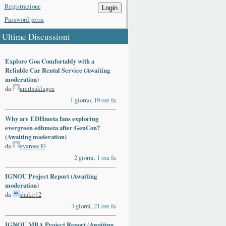
Registrazione
Login
Password persa
Ultime Discussioni
Explore Goa Comfortably with a
Reliable Car Rental Service (Awaiting
moderation)
da
amitsuklagoa
1 giorno, 19 ore fa
Why are EDHmeta fans exploring
evergreen edhmeta after GenCon?
(Awaiting moderation)
da
evarose30
2 giorni, 1 ora fa
IGNOU Project Report (Awaiting
moderation)
da
shakir12
3 giorni, 21 ore fa
IGNOU MBA Project Report (Awaiting