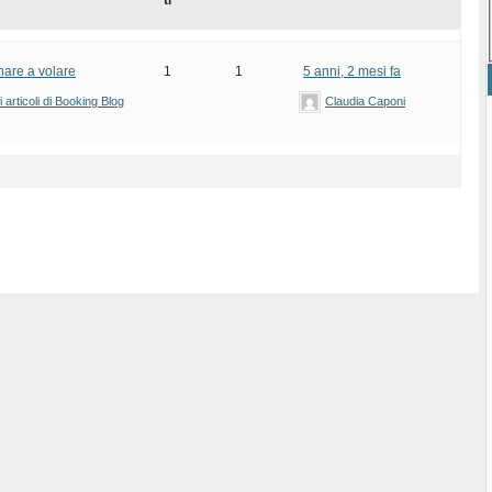
ti
nare a volare
1
1
5 anni, 2 mesi fa
articoli di Booking Blog
Claudia Caponi