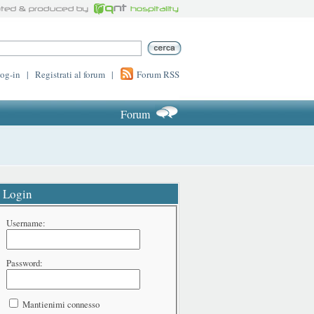
log-in
|
Registrati al forum
|
Forum RSS
Forum
Login
Username:
Password:
Mantienimi connesso