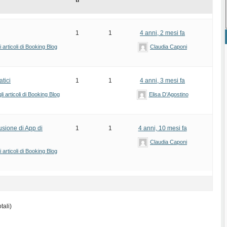
ti
1
1
4 anni, 2 mesi fa
articoli di Booking Blog
Claudia Caponi
atici
1
1
4 anni, 3 mesi fa
i articoli di Booking Blog
Elisa D’Agostino
usione di App di
1
1
4 anni, 10 mesi fa
Claudia Caponi
articoli di Booking Blog
tali)