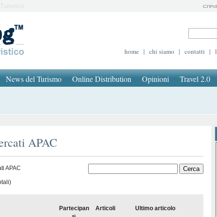
Turistico
home
|
chi siamo
|
contatti
|
News del Turismo
Online Distribution
Opinioni
Travel 2.0
mercati APAC
ati APAC
tali)
Partecipan
Articoli
Ultimo articolo