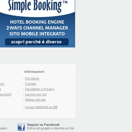
Informazioni
-
Chi siamo
sso
-
Contatti
s
-
Disclaimer e Privacy
assword
-
Lavora con noi
-
Mappa del sito
-
La tua pubblicità su BB
Seguici su Facebook
lulare
Entra nel gruppo
e
diventa un fan