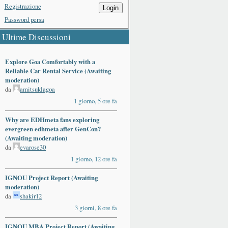
Registrazione
Login
Password persa
Ultime Discussioni
Explore Goa Comfortably with a
Reliable Car Rental Service (Awaiting
moderation)
da
amitsuklagoa
1 giorno, 5 ore fa
Why are EDHmeta fans exploring
evergreen edhmeta after GenCon?
(Awaiting moderation)
da
evarose30
1 giorno, 12 ore fa
IGNOU Project Report (Awaiting
moderation)
da
shakir12
3 giorni, 8 ore fa
IGNOU MBA Project Report (Awaiting