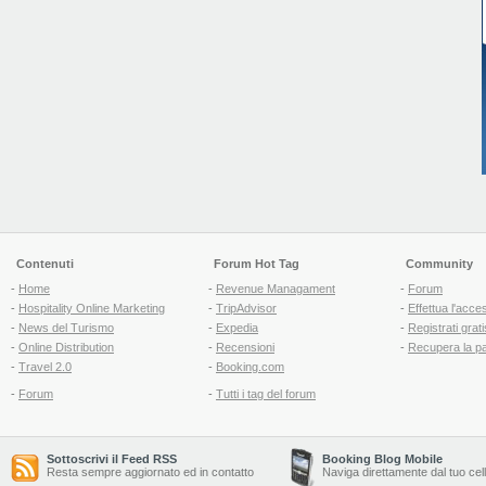
Contenuti
Forum Hot Tag
Community
-
Home
-
Revenue Managament
-
Forum
-
Hospitality Online Marketing
-
TripAdvisor
-
Effettua l'acce
-
News del Turismo
-
Expedia
-
Registrati grati
-
Online Distribution
-
Recensioni
-
Recupera la p
-
Travel 2.0
-
Booking.com
-
Forum
-
Tutti i tag del forum
Sottoscrivi il Feed RSS
Booking Blog Mobile
Resta sempre aggiornato ed in contatto
Naviga direttamente dal tuo cel