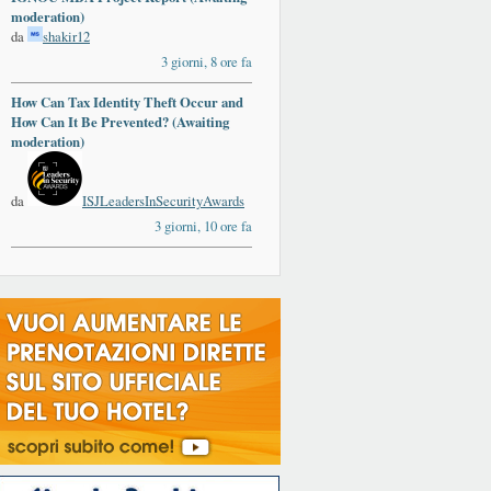
moderation)
da
shakir12
3 giorni, 8 ore fa
How Can Tax Identity Theft Occur and
How Can It Be Prevented? (Awaiting
moderation)
da
ISJLeadersInSecurityAwards
3 giorni, 10 ore fa