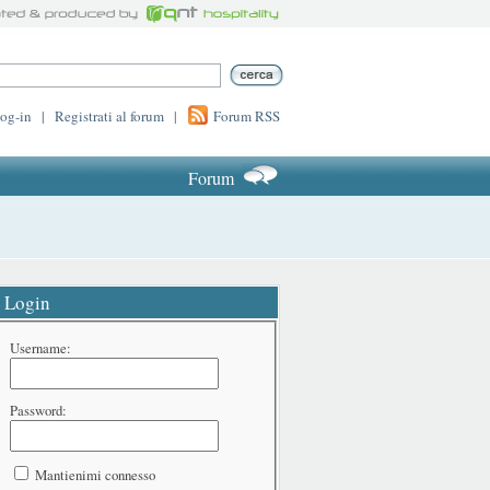
log-in
|
Registrati al forum
|
Forum RSS
Forum
Login
Username:
Password:
Mantienimi connesso