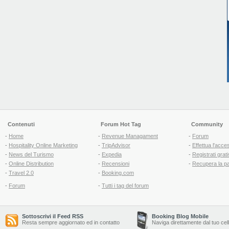
Contenuti
Forum Hot Tag
Community
-
Home
-
Revenue Managament
-
Forum
-
Hospitality Online Marketing
-
TripAdvisor
-
Effettua l'acce
-
News del Turismo
-
Expedia
-
Registrati grati
-
Online Distribution
-
Recensioni
-
Recupera la p
-
Travel 2.0
-
Booking.com
-
Forum
-
Tutti i tag del forum
Sottoscrivi il Feed RSS
Booking Blog Mobile
Resta sempre aggiornato ed in contatto
Naviga direttamente dal tuo cel