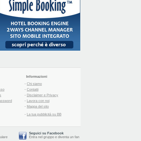
Informazioni
-
Chi siamo
sso
-
Contatti
s
-
Disclaimer e Privacy
assword
-
Lavora con noi
-
Mappa del sito
-
La tua pubblicità su BB
Seguici su Facebook
lulare
Entra nel gruppo
e
diventa un fan