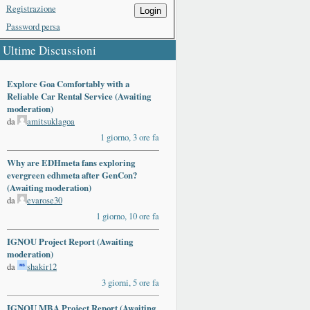
Registrazione
Login
Password persa
Ultime Discussioni
Explore Goa Comfortably with a
Reliable Car Rental Service (Awaiting
moderation)
da
amitsuklagoa
1 giorno, 3 ore fa
Why are EDHmeta fans exploring
evergreen edhmeta after GenCon?
(Awaiting moderation)
da
evarose30
1 giorno, 10 ore fa
IGNOU Project Report (Awaiting
moderation)
da
shakir12
3 giorni, 5 ore fa
IGNOU MBA Project Report (Awaiting