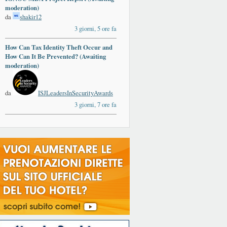
moderation)
da
shakir12
3 giorni, 5 ore fa
How Can Tax Identity Theft Occur and
How Can It Be Prevented? (Awaiting
moderation)
da
ISJLeadersInSecurityAwards
3 giorni, 7 ore fa