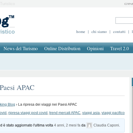
Turistico
home
|
chi siamo
|
contatti
|
News del Turismo
Online Distribution
Opinioni
Travel 2.0
i Paesi APAC
oking Blog
›
La ripresa dei viaggi nei Paesi APAC
ovid
,
ripresa viaggi post covid
,
trend mercati APAC
,
viaggi asia
,
viaggi pacifico
d è stato aggiornato l'ultima volta
4 anni, 2 mesi fa
da
Claudia Caponi
.