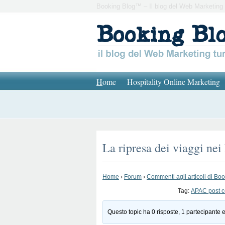
Booking Blog™ – Il blog del Web Marketing 
H
ome
Hospitality Online Marketing
La ripresa dei viaggi ne
Home
›
Forum
›
Commenti agli articoli di Bo
Tag:
APAC post c
Questo topic ha 0 risposte, 1 partecipante e