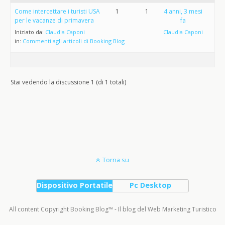
Come intercettare i turisti USA
1
1
4 anni, 3 mesi
per le vacanze di primavera
fa
Iniziato da:
Claudia Caponi
Claudia Caponi
in:
Commenti agli articoli di Booking Blog
Stai vedendo la discussione 1 (di 1 totali)
Torna su
Dispositivo Portatile
Pc Desktop
All content Copyright Booking Blog™ - Il blog del Web Marketing Turistico