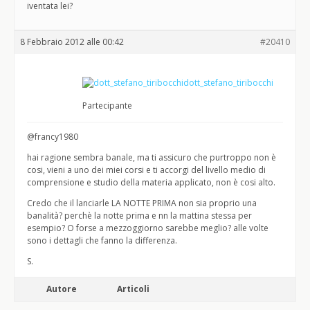
iventata lei?
8 Febbraio 2012 alle 00:42
#20410
dott_stefano_tiribocchi
Partecipante
@francy1980
hai ragione sembra banale, ma ti assicuro che purtroppo non è
cosi, vieni a uno dei miei corsi e ti accorgi del livello medio di
comprensione e studio della materia applicato, non è cosi alto.
Credo che il lanciarle LA NOTTE PRIMA non sia proprio una
banalità? perchè la notte prima e nn la mattina stessa per
esempio? O forse a mezzoggiorno sarebbe meglio? alle volte
sono i dettagli che fanno la differenza.
S.
Autore
Articoli