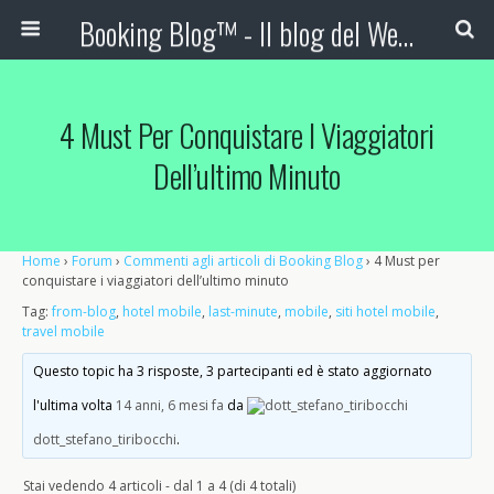
Booking Blog™ - Il blog del Web Marketing Turistico
4 Must Per Conquistare I Viaggiatori
Dell’ultimo Minuto
Home
›
Forum
›
Commenti agli articoli di Booking Blog
›
4 Must per
conquistare i viaggiatori dell’ultimo minuto
Tag:
from-blog
,
hotel mobile
,
last-minute
,
mobile
,
siti hotel mobile
,
travel mobile
Questo topic ha 3 risposte, 3 partecipanti ed è stato aggiornato
l'ultima volta
14 anni, 6 mesi fa
da
dott_stefano_tiribocchi
.
Stai vedendo 4 articoli - dal 1 a 4 (di 4 totali)