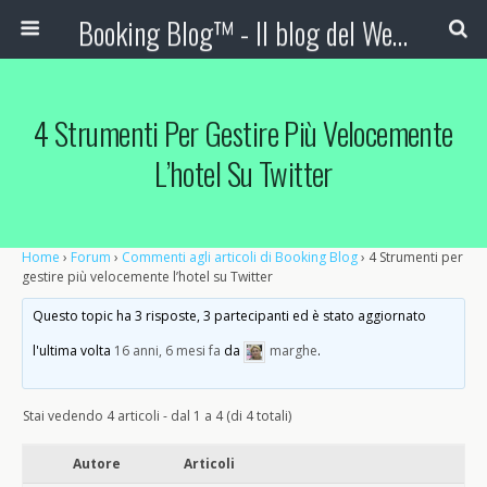
Booking Blog™ - Il blog del Web Marketing Turistico
4 Strumenti Per Gestire Più Velocemente
L’hotel Su Twitter
Home
›
Forum
›
Commenti agli articoli di Booking Blog
›
4 Strumenti per
gestire più velocemente l’hotel su Twitter
Questo topic ha 3 risposte, 3 partecipanti ed è stato aggiornato
l'ultima volta
16 anni, 6 mesi fa
da
marghe
.
Stai vedendo 4 articoli - dal 1 a 4 (di 4 totali)
Autore
Articoli