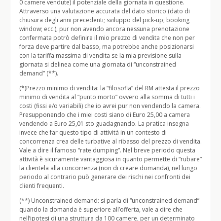
0 camere vendute) il potenziale della giornata in questione.
Attraverso una valutazione accurata del dato storico (dato di
chiusura degli anni precedenti; sviluppo del pick-up; booking
window; ecc.), pur non avendo ancora nessuna prenotazione
confermata potrò definire il mio prezzo di vendita che non per
forza deve partire dal basso, ma potrebbe anche posizionarsi
con la tariffa massima di vendita se la mia previsione sulla
giornata si delinea come una giornata di “unconstrained
demand” (**).
(*)Prezzo minimo di vendita: la “filosofia” del RM attesta il prezzo
minimo di vendita al “punto morto” ovvero alla somma di tutti i
costi (fissi e/o variabili) che io avrei pur non vendendo la camera.
Presupponendo che i miei costi siano di Euro 25,00 a camera
vendendo a Euro 25,01 sto guadagnando. La pratica insegna
invece che far questo tipo di attività in un contesto di
concorrenza crea delle turbative al ribasso del prezzo di vendita.
Vale a dire il famoso “rate dumping”. Nel breve periodo questa
attività è sicuramente vantaggiosa in quanto permette di “rubare”
la clientela alla concorrenza (non di creare domanda), nel lungo
periodo al contrario può generare dei rischi nei confronti dei
clienti frequenti.
(**) Unconstrained demand: si parla di “unconstrained demand”
quando la domanda è superiore all’offerta, vale a dire che
nell’ipotesi di una struttura da 100 camere, per un determinato