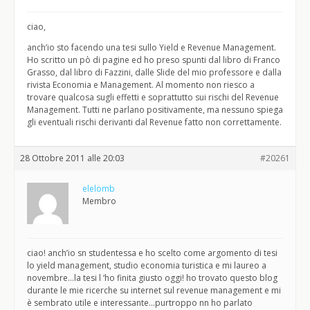
ciao,
anch’io sto facendo una tesi sullo Yield e Revenue Management.
Ho scritto un pò di pagine ed ho preso spunti dal libro di Franco
Grasso, dal libro di Fazzini, dalle Slide del mio professore e dalla
rivista Economia e Management. Al momento non riesco a
trovare qualcosa sugli effetti e soprattutto sui rischi del Revenue
Management. Tutti ne parlano positivamente, ma nessuno spiega
gli eventuali rischi derivanti dal Revenue fatto non correttamente.
28 Ottobre 2011 alle 20:03
#20261
elelomb
Membro
ciao! anch’io sn studentessa e ho scelto come argomento di tesi
lo yield management, studio economia turistica e mi laureo a
novembre…la tesi l ‘ho finita giusto oggi! ho trovato questo blog
durante le mie ricerche su internet sul revenue management e mi
è sembrato utile e interessante…purtroppo nn ho parlato