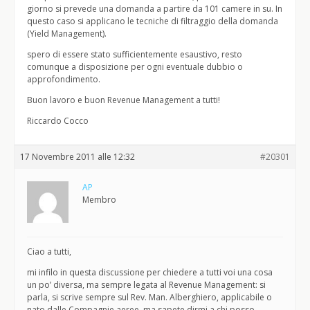
giorno si prevede una domanda a partire da 101 camere in su. In
questo caso si applicano le tecniche di filtraggio della domanda
(Yield Management).
spero di essere stato sufficientemente esaustivo, resto
comunque a disposizione per ogni eventuale dubbio o
approfondimento.
Buon lavoro e buon Revenue Management a tutti!
Riccardo Cocco
17 Novembre 2011 alle 12:32
#20301
AP
Membro
Ciao a tutti,
mi infilo in questa discussione per chiedere a tutti voi una cosa
un po’ diversa, ma sempre legata al Revenue Management: si
parla, si scrive sempre sul Rev. Man. Alberghiero, applicabile o
nato dalle Compagnie aeree, ma sapete dirmi a chi posso