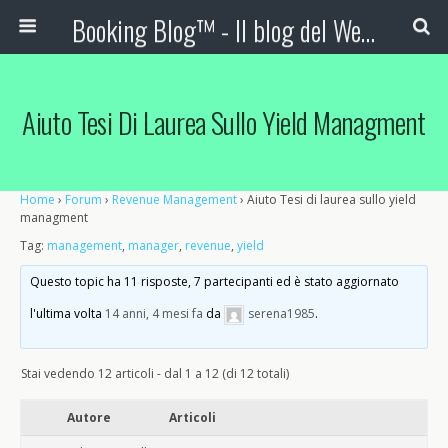
Booking Blog™ - Il blog del Web Marketing Turistico
Aiuto Tesi Di Laurea Sullo Yield Managment
Home
›
Forum
›
Revenue Management
›
Aiuto Tesi di laurea sullo yield
managment
Tag:
management
,
manager
,
revenue
,
yield
Questo topic ha 11 risposte, 7 partecipanti ed è stato aggiornato
l'ultima volta
14 anni, 4 mesi fa
da
serena1985
.
Stai vedendo 12 articoli - dal 1 a 12 (di 12 totali)
Autore
Articoli