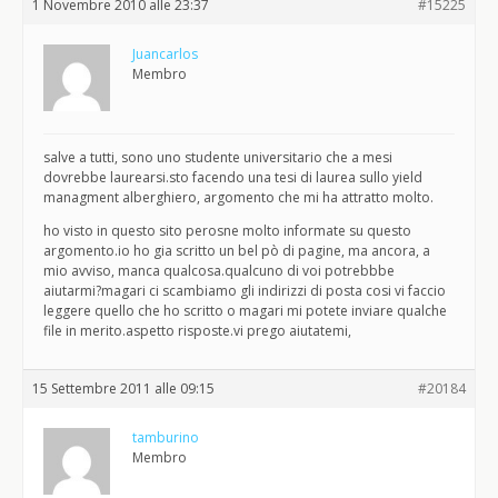
1 Novembre 2010 alle 23:37
#15225
Juancarlos
Membro
salve a tutti, sono uno studente universitario che a mesi
dovrebbe laurearsi.sto facendo una tesi di laurea sullo yield
managment alberghiero, argomento che mi ha attratto molto.
ho visto in questo sito perosne molto informate su questo
argomento.io ho gia scritto un bel pò di pagine, ma ancora, a
mio avviso, manca qualcosa.qualcuno di voi potrebbbe
aiutarmi?magari ci scambiamo gli indirizzi di posta cosi vi faccio
leggere quello che ho scritto o magari mi potete inviare qualche
file in merito.aspetto risposte.vi prego aiutatemi,
15 Settembre 2011 alle 09:15
#20184
tamburino
Membro