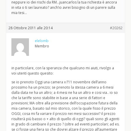
neppure io dei rischi da RM…juancarlos la tua richiesta è ancora
in vita o ti sei laureato? anch’io avrei bisogno di un parere sulla
mia tesi…
28 Ottobre 2011 alle 20:14
#20262
elelomb
Membro
in particolare, con la speranza che qualcuno mi aiuti, rivolgo a
voi utenti questo quesito:
se io prenoto Oggi una camera x l’11 novembre dell’anno
prossimo ha un prezzo; se prenoto la stessa camera a 6 mesi
dalla data ne ha un altro; a 4 mesi ne ha un altro e cosi via.. io so
che la tariffe sono stabilite in base a una serie di fattori e
previsioni; MA oltre alla previsione dell’occupazione futura della
mia camera, basato sul mio storico, con la quale fisso il prezzo
OGGI, cosa mi fa variare il prezzo nei mesi successivi? il prezzo
risulterà più basso o + alto di quello di oggi? quali sono gli agenti
in grado di cambiare il prezzo ? (oltre ad eventi particolari; ad es.
se ci fosse una fiera so che dovrei alzare il prezzo all’aumentare