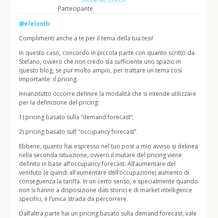
Partecipante
@elelomb
:
Complimenti anche a te per il tema della tua tesi!
In questo caso, concordo in piccola parte con quanto scritto da
Stefano, ovvero che non credo sia sufficiente uno spazio in
questo blog, se pur molto ampio, per trattare un tema così
importante: il pricing.
Innanzitutto occorre definire la modalità che si intende utilizzare
per la definizione del pricing:
1) pricing basato sulla “demand forecast”;
2) pricing basato sull’ “occupancy forecast”.
Ebbene, quanto hai espresso nel tuo post a mio avviso si delinea
nella seconda situazione, ovvero il mutare del pricing viene
definito in base all’occupancy forecast. All’aumentare del
venduto (e quindi all’aumentare dell’occupazione) aumento di
conseguenza la tariffa. In un certo senso, e specialmente quando
non si hanno a disposizione dati storici e di market intelligence
specifici, è l’unica strada da percorrere.
Dall’altra parte hai un pricing basato sulla demand forecast, vale