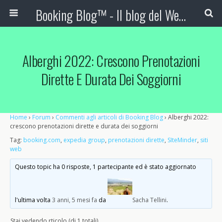
Booking Blog™ - Il blog del Web Marketing Turistico
Alberghi 2022: Crescono Prenotazioni
Dirette E Durata Dei Soggiorni
Home
›
Forum
›
Commenti agli articoli di Booking Blog
›
Alberghi 2022:
crescono prenotazioni dirette e durata dei soggiorni
Tag:
booking.com
,
expedia group
,
prenotazioni dirette
,
SIteMinder
,
siti
web
Questo topic ha 0 risposte, 1 partecipante ed è stato aggiornato
l'ultima volta
3 anni, 5 mesi fa
da
Sacha Tellini
.
Stai vedendo rticolo (di 1 totali)