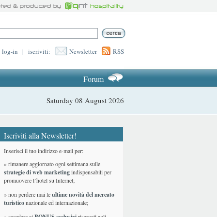
log-in
|
iscriviti:
Newsletter
RSS
Forum
Saturday 08 August 2026
Iscriviti alla Newsletter!
Inserisci il tuo indirizzo e-mail per:
» rimanere aggiornato ogni settimana sulle
strategie di web marketing
indispensabili per
promuovere l’hotel su Internet;
» non perdere mai le
ultime novità del mercato
turistico
nazionale ed internazionale
;
» accedere ai
BONUS esclusivi
riservati agli