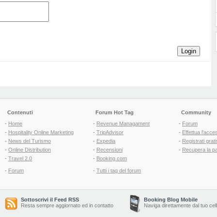
Login
Contenuti
Forum Hot Tag
Community
-
Home
-
Revenue Managament
-
Forum
-
Hospitality Online Marketing
-
TripAdvisor
-
Effettua l'acce
-
News del Turismo
-
Expedia
-
Registrati grati
-
Online Distribution
-
Recensioni
-
Recupera la p
-
Travel 2.0
-
Booking.com
-
Forum
-
Tutti i tag del forum
Sottoscrivi il Feed RSS
Booking Blog Mobile
Resta sempre aggiornato ed in contatto
Naviga direttamente dal tuo cel