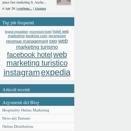
piace fare marketing lì. Anche…
6 Apr 20 |
continua...
|
Ataman
Tag più frequenti
hotel web
brand reputation
recensioni hotel
booking.com
recensioni
marketing
web
seo
revenue management
marketing turismo
web
facebook hotel
marketing turistico
expedia
instagram
Articoli recenti
Argomenti del Blog
Hospitality Online Marketing
News del Turismo
Online Distribution