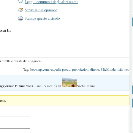
Leggi i commenti degli altri utenti
Scrivi la tua opinione
Stampa questo articolo
ssarti:
dirette e durata dei soggiorni
Tag:
booking.com
,
expedia group
,
prenotazioni dirette
,
SIteMinder
,
siti web
 aggiornato l'ultima volta
3 anni, 5 mesi fa
da
Sacha Tellini
.
ione.