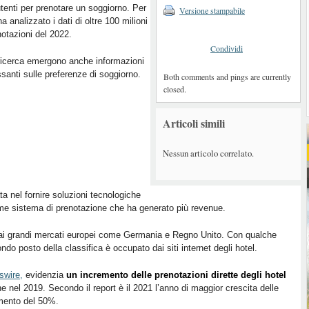
utenti per prenotare un soggiorno. Per
Versione stampabile
ha analizzato i dati di oltre 100 milioni
notazioni del 2022.
Condividi
ricerca emergono anche informazioni
ssanti sulle preferenze di soggiorno.
Both comments and pings are currently
closed.
Articoli simili
Nessun articolo correlato.
ta nel fornire soluzioni tecnologiche
e sistema di prenotazione che ha generato più revenue.
 dai grandi mercati europei come Germania e Regno Unito. Con qualche
do posto della classifica è occupato dai siti internet degli hotel.
swire,
evidenzia
un incremento delle prenotazioni dirette degli hotel
e nel 2019. Secondo il report è il 2021 l’anno di maggior crescita delle
remento del 50%.