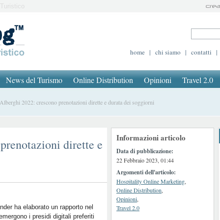
Turistico
home
|
chi siamo
|
contatti
|
News del Turismo
Online Distribution
Opinioni
Travel 2.0
berghi 2022: crescono prenotazioni dirette e durata dei soggiorni
Informazioni articolo
prenotazioni dirette e
Data di pubblicazione:
22 Febbraio 2023, 01:44
Argomenti dell'articolo:
Hospitality Online Marketing
,
Online Distribution
,
Opinioni
,
inder
ha elaborato un rapporto nel
Travel 2.0
emergono i presidi digitali preferiti