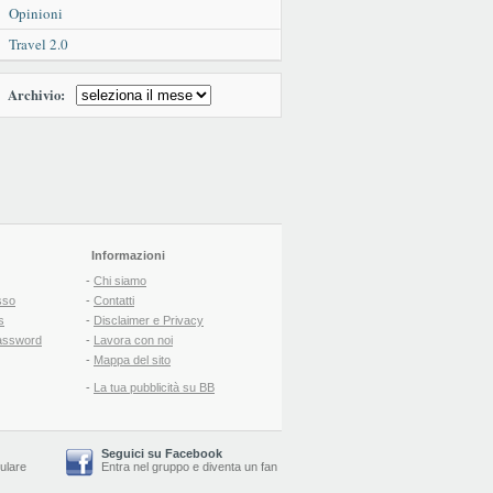
Opinioni
Travel 2.0
Archivio:
Informazioni
-
Chi siamo
sso
-
Contatti
s
-
Disclaimer e Privacy
assword
-
Lavora con noi
-
Mappa del sito
-
La tua pubblicità su BB
Seguici su Facebook
lulare
Entra nel gruppo
e
diventa un fan