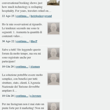
conversational booking shows just
how much technology is reshaping
hospitality. For years, travelers relied on…
22 Ago 25 |
continua...
|
hotelgalaxygrand
Ho le mie osservazioni al riguardo.
Le tendenze secondo me sono le
seguenti: 1. Aumenta la quantità di
contenuti video…
30 Ago 22 |
continua...
|
lilacP
Salve a tutti! Sto leggendo questo
forum da molto tempo, ma ora mi
sono registrato anche per
partecipare!
10 Giu 20 |
continua...
|
Ataman
La soluzione potrebbe essere molto
semplice, con benefici per tutti:
strutture, stato, clienti. L'Agenzia
Nazionale del Turismo dovrebbe
ampliare il…
10 Giu 20 |
continua...
|
g.lorenzo
Per me Instagram non è mai stato un
punte forte per il marketing! Non mi