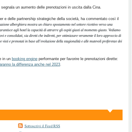
 segnala un aumento delle prenotazioni in uscita dalla Cina.
r e delle partnership strategiche della società, ha commentato così il
tazione alberghiera mostra un chiaro spostamento nel settore ricettivo verso una
rantisce agli hotel la capacità di attrarre gli ospiti giusti al momento giusto. Vediamo
vi e consolidati, sia diretti che indiretti, per ottimizzare veramente il loro approccio di
 visti e prenotati in base all’evoluzione della stagionalità e alle mutevoli preferenze dei
re in un
booking engine
performante per favorire le prenotazioni dirette:
aranno la differenza anche nel 2023
.
Sottoscrivi il Feed RSS