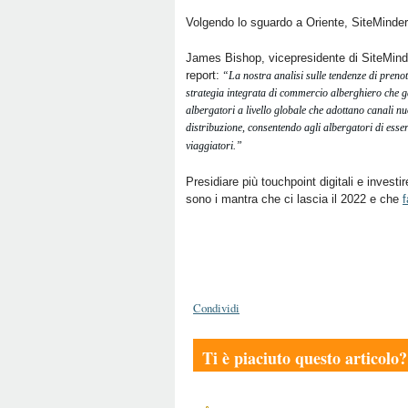
Volgendo lo sguardo a Oriente, SiteMinder
James Bishop, vicepresidente di SiteMinde
report:
“La nostra analisi sulle tendenze di preno
strategia integrata di commercio alberghiero che ga
albergatori a livello globale che adottano canali nuo
distribuzione, consentendo agli albergatori di essere
viaggiatori.”
Presidiare più touchpoint digitali e investi
sono i mantra che ci lascia il 2022 e che
f
Condividi
Ti è piaciuto questo articolo?