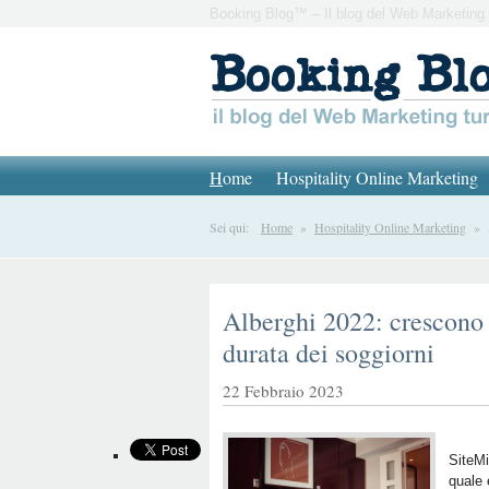
Booking Blog™ – Il blog del Web Marketing 
H
ome
Hospitality Online Marketing
Sei qui:
Home
»
Hospitality Online Marketing
» Al
Alberghi 2022: crescono 
durata dei soggiorni
22 Febbraio 2023
SiteM
quale 