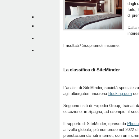
dagli 
farlo, 
di pre
Dalla 
intere
I risultati? Scopriamoli insieme.
La classifica di SiteMinder
L’analisi di SiteMinder, società specializza
agli albergatori, incorona
Booking.com
com
Seguono i siti di Expedia Group, trainati
eccezione: in Spagna, ad esempio, il secon
Il rapporto di SiteMinder, ripreso da
Phocu
a livello globale, più numerose nel 2022 ch
prenotazioni dai siti internet, con un inc