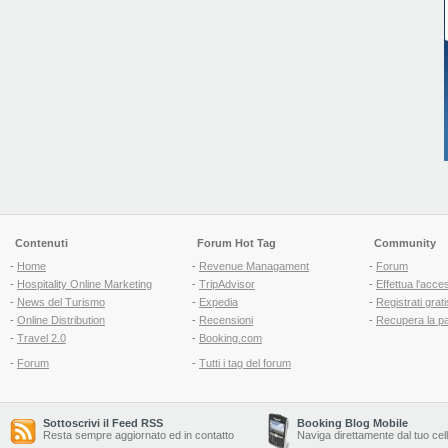
Contenuti
Forum Hot Tag
Community
-
Home
-
Revenue Managament
-
Forum
-
Hospitality Online Marketing
-
TripAdvisor
-
Effettua l'acce
-
News del Turismo
-
Expedia
-
Registrati grati
-
Online Distribution
-
Recensioni
-
Recupera la p
-
Travel 2.0
-
Booking.com
-
Forum
-
Tutti i tag del forum
Sottoscrivi il Feed RSS
Booking Blog Mobile
Resta sempre aggiornato ed in contatto
Naviga direttamente dal tuo cel