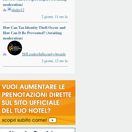
moderation)
da
shakir12
2 giorni, 11 ore fa
How Can Tax Identity Theft Occur and
How Can It Be Prevented? (Awaiting
moderation)
da
ISJLeadersInSecurityAwards
2 giorni, 12 ore fa