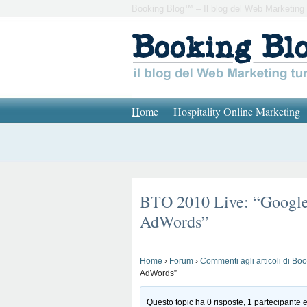
Booking Blog™ – Il blog del Web Marketing 
H
ome
Hospitality Online Marketing
BTO 2010 Live: “Google
AdWords”
Home
›
Forum
›
Commenti agli articoli di Bo
AdWords”
Questo topic ha 0 risposte, 1 partecipante e