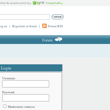
log-in
|
Registrati al forum
|
Forum RSS
Forum
Login
Username:
Password:
Mantienimi connesso