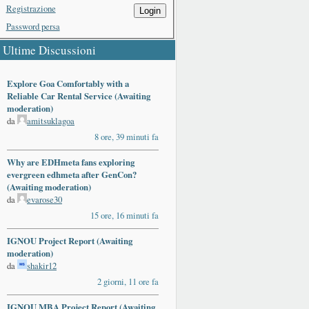
Registrazione
Login
Password persa
Ultime Discussioni
Explore Goa Comfortably with a
Reliable Car Rental Service (Awaiting
moderation)
da
amitsuklagoa
8 ore, 39 minuti fa
Why are EDHmeta fans exploring
evergreen edhmeta after GenCon?
(Awaiting moderation)
da
evarose30
15 ore, 16 minuti fa
IGNOU Project Report (Awaiting
moderation)
da
shakir12
2 giorni, 11 ore fa
IGNOU MBA Project Report (Awaiting