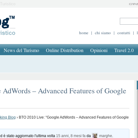
Turistico
home
|
chi siamo
|
contatti
|
News del Turismo
Online Distribution
Opinioni
Travel 2.0
 AdWords – Advanced Features of Google
oking Blog
›
BTO 2010 Live: “Google AdWords – Advanced Features of Google
d è stato aggiornato l'ultima volta
15 anni, 8 mesi fa
da
marghe
.