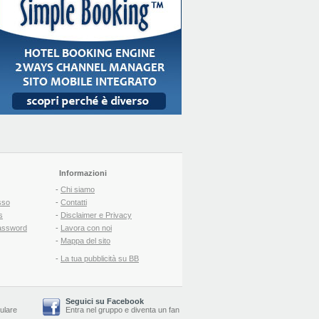
Informazioni
-
Chi siamo
sso
-
Contatti
s
-
Disclaimer e Privacy
assword
-
Lavora con noi
-
Mappa del sito
-
La tua pubblicità su BB
Seguici su Facebook
lulare
Entra nel gruppo
e
diventa un fan