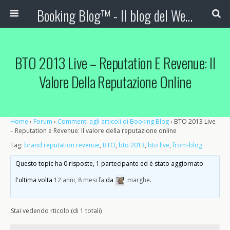
Booking Blog™ - Il blog del Web Marketing Turistico
BTO 2013 Live – Reputation E Revenue: Il
Valore Della Reputazione Online
Home
›
Forum
›
Commenti agli articoli di Booking Blog
›
BTO 2013 Live
– Reputation e Revenue: Il valore della reputazione online
Tag:
brand reputation revenue
,
BTO
,
bto 2013
,
bto live
,
from-blog
Questo topic ha 0 risposte, 1 partecipante ed è stato aggiornato
l'ultima volta
12 anni, 8 mesi fa
da
marghe
.
Stai vedendo rticolo (di 1 totali)