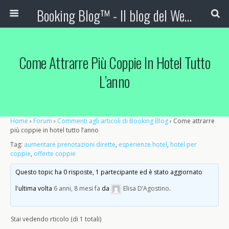
Booking Blog™ - Il blog del Web Marketing Turistico
Come Attrarre Più Coppie In Hotel Tutto
L’anno
Home
›
Forum
›
Commenti agli articoli di Booking Blog
›
Come attrarre
più coppie in hotel tutto l’anno
Tag:
aumentare prenotazioni dirette
,
esperienze hotel
,
hotel per
coppie
,
offerte coppie
Questo topic ha 0 risposte, 1 partecipante ed è stato aggiornato
l'ultima volta
6 anni, 8 mesi fa
da
Elisa D’Agostino
.
Stai vedendo rticolo (di 1 totali)