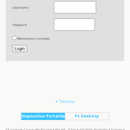
Username:
Password:
Mantienimi connesso
Login
Torna su
Dispositivo Portatile
Pc Desktop
All content Copyright Booking Blog™ - Il blog del Web Marketing Turistico