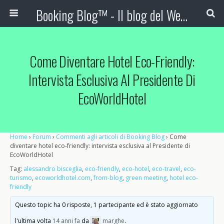
Booking Blog™ - Il blog del Web Marketing Turistico
Come Diventare Hotel Eco-Friendly:
Intervista Esclusiva Al Presidente Di
EcoWorldHotel
Home
›
Forum
›
Commenti agli articoli di Booking Blog
›
Come
diventare hotel eco-friendly: intervista esclusiva al Presidente di
EcoWorldHotel
Tag:
alessandro bisceglia
,
eco-friendly
,
eco-hotel
,
eco-travel
,
eco-
turismo
,
ecoworldhotel.com
,
from-blog
,
green meeting
,
hotel eco-
friendly
Questo topic ha 0 risposte, 1 partecipante ed è stato aggiornato
l'ultima volta
14 anni fa
da
marghe
.