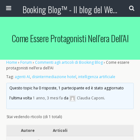
Booking Blog™ - Il blog del Web Marketing Turistico
Come Essere Protagonisti Nell’era Dell’AI
Home
›
Forum
›
Commenti agli articoli di Booking Blog
›
Come essere
protagonisti nell’era dell’AI
Tag:
agenti AI
,
disintermediazione hotel
,
intelligenza artificiale
Questo topic ha 0 risposte, 1 partecipante ed è stato aggiornato
l'ultima volta
1 anno, 3 mesi fa
da
Claudia Caponi
.
Stai vedendo rticolo (di 1 totali)
Autore
Articoli