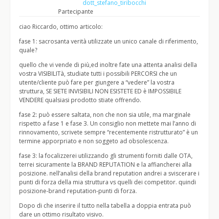
dott_stefano_tiribocchi
Partecipante
ciao Riccardo, ottimo articolo:
fase 1: sacrosanta verità utilizzate un unico canale di riferimento,
quale?
quello che vi vende di più,ed inoltre fate una attenta analisi della
vostra VISIBILITà, studiate tutti i possibili PERCORSI che un
utente/cliente può fare per giungere a “vedere” la vostra
struttura, SE SIETE INVISIBILI NON ESISTETE ED è IMPOSSIBILE
VENDERE qualsiasi prodotto stiate offrendo.
fase 2: può essere saltata, non che non sia utile, ma marginale
rispetto a fase 1 e fase 3. Un consiglio non mettete mai l’anno di
rinnovamento, scrivete sempre “recentemente ristrutturato” è un
termine apporpriato e non soggeto ad obsolescenza.
fase 3: la focalizzerei utilizzando gli strumenti forniti dalle OTA,
terrei sicuramente la BRAND REPUTATION e la affiancherei alla
posizione. nell’analisi della brand reputation andrei a sviscerare i
punti di forza della mia struttura vs quelli dei competitor. quindi
posizione-brand reputation-punti di forza.
Dopo di che inserire il tutto nella tabella a doppia entrata può
dare un ottimo risultato visivo.