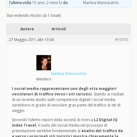
l'ultima volta
15 anni, 2 mesi fa
da
Martina Manescalchi
.
Stai vedendo rticolo (di 1 totali)
Autore
Articoli
27 Maggio 2011 alle 13:04
#15375
Martina Manescalchi
Membro
I social media rappresentano uno degli otto maggiori
veicolatori di traffico verso i siti turistici.
Stando ai risultati
di un recente studio sulle competenze digitali i social media
sarebbero in grado di veicolare gran parte del traffico ai siti di
viaggio.
Secondo l’ultimo report della società di ricerca
L2 Digital IQ
Index Travel
, il ruolo dei social media nel processo di
prenotazione sarebbe fondamentale.
L’analisi del traffico da
e verso i principali siti turistici mostra chiaramente la