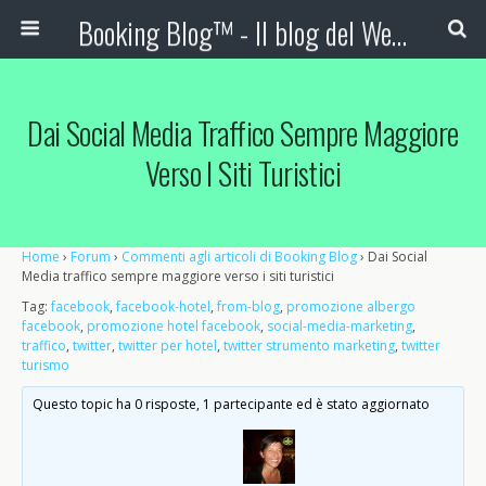
Booking Blog™ - Il blog del Web Marketing Turistico
Dai Social Media Traffico Sempre Maggiore
Verso I Siti Turistici
Home
›
Forum
›
Commenti agli articoli di Booking Blog
›
Dai Social
Media traffico sempre maggiore verso i siti turistici
Tag:
facebook
,
facebook-hotel
,
from-blog
,
promozione albergo
facebook
,
promozione hotel facebook
,
social-media-marketing
,
traffico
,
twitter
,
twitter per hotel
,
twitter strumento marketing
,
twitter
turismo
Questo topic ha 0 risposte, 1 partecipante ed è stato aggiornato