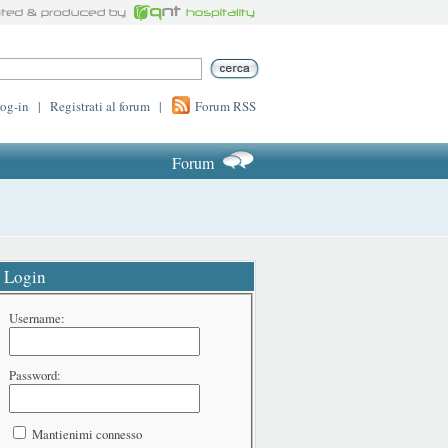
log-in
|
Registrati al forum
|
Forum RSS
Forum
Login
Username:
Password:
Mantienimi connesso