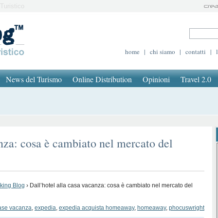
Turistico
home
|
chi siamo
|
contatti
|
News del Turismo
Online Distribution
Opinioni
Travel 2.0
anza: cosa è cambiato nel mercato del
oking Blog
›
Dall’hotel alla casa vacanza: cosa è cambiato nel mercato del
ase vacanza
,
expedia
,
expedia acquista homeaway
,
homeaway
,
phocuswright