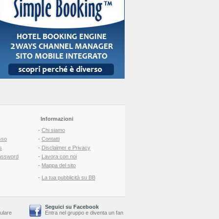
Informazioni
-
Chi siamo
sso
-
Contatti
s
-
Disclaimer e Privacy
assword
-
Lavora con noi
-
Mappa del sito
-
La tua pubblicità su BB
Seguici su Facebook
lulare
Entra nel gruppo
e
diventa un fan