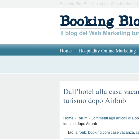
Booking Blog™ – Il blog del Web Marketing 
H
ome
Hospitality Online Marketing
Dall’hotel alla casa vac
turismo dopo Airbnb
Home
›
Forum
›
Commenti agli articoli di Bo
turismo dopo Airbnb
Tag:
airbnb
,
booking.com case vacanza
,
c