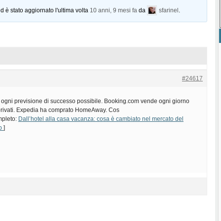
d è stato aggiornato l'ultima volta
10 anni, 9 mesi fa
da
sfarinel
.
#24617
 ogni previsione di successo possibile. Booking.com vende ogni giorno
i privati. Expedia ha comprato HomeAway. Cos
ompleto:
Dall’hotel alla casa vacanza: cosa è cambiato nel mercato del
nb
]