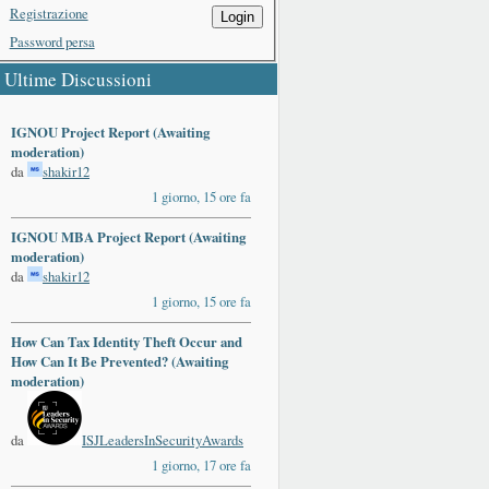
Registrazione
Login
Password persa
Ultime Discussioni
IGNOU Project Report (Awaiting
moderation)
da
shakir12
1 giorno, 15 ore fa
IGNOU MBA Project Report (Awaiting
moderation)
da
shakir12
1 giorno, 15 ore fa
How Can Tax Identity Theft Occur and
How Can It Be Prevented? (Awaiting
moderation)
da
ISJLeadersInSecurityAwards
1 giorno, 17 ore fa