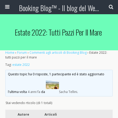
Booking Blog™ - Il blog del Web Marketing Turistico
Estate 2022: Tutti Pazzi Per Il Mare
Home
›
Forum
›
Commenti agli articoli di Booking Blog
›
Estate 2022:
tutti pazzi per il mare
Tag:
estate 2022
Questo topic ha 0 risposte, 1 partecipante ed è stato aggiornato
l'ultima volta
4 anni fa
da
Sacha Tellini
.
Stai vedendo rticolo (di 1 totali)
Autore
Articoli