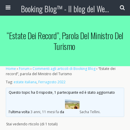
Booking Blog™ - Il blog del Web Marketing Turistico
“Estate Dei Record”, Parola Del Ministro Del
Turismo
Home
›
Forum
›
Commenti agli articoli di Booking Blog
›
“Estate dei
record”, parola del Ministro del Turismo
Tag:
estate italiana
,
Ferragosto 2022
Questo topic ha 0 risposte, 1 partecipante ed è stato aggiornato
l'ultima volta
3 anni, 11 mesi fa
da
Sacha Tellini
.
Stai vedendo rticolo (di 1 totali)