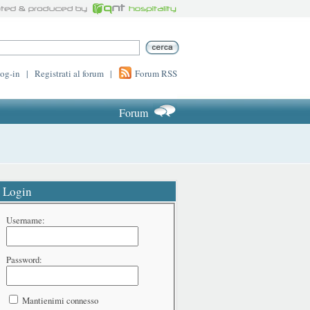
log-in
|
Registrati al forum
|
Forum RSS
Forum
Login
Username:
Password:
Mantienimi connesso