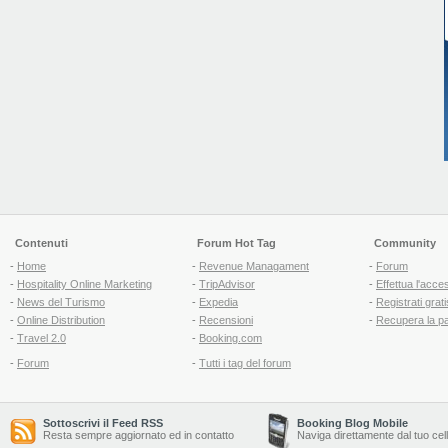
Contenuti
Forum Hot Tag
Community
-
Home
-
Revenue Managament
-
Forum
-
Hospitality Online Marketing
-
TripAdvisor
-
Effettua l'acce
-
News del Turismo
-
Expedia
-
Registrati grati
-
Online Distribution
-
Recensioni
-
Recupera la p
-
Travel 2.0
-
Booking.com
-
Forum
-
Tutti i tag del forum
Sottoscrivi il Feed RSS
Booking Blog Mobile
Resta sempre aggiornato ed in contatto
Naviga direttamente dal tuo cel