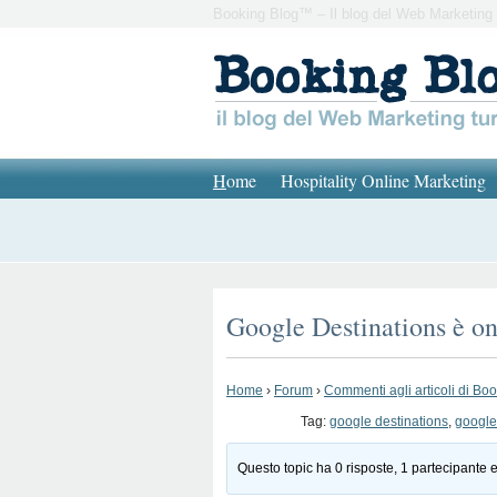
Booking Blog™ – Il blog del Web Marketing 
H
ome
Hospitality Online Marketing
Google Destinations è onl
Home
›
Forum
›
Commenti agli articoli di Bo
Tag:
google destinations
,
google 
Questo topic ha 0 risposte, 1 partecipante e