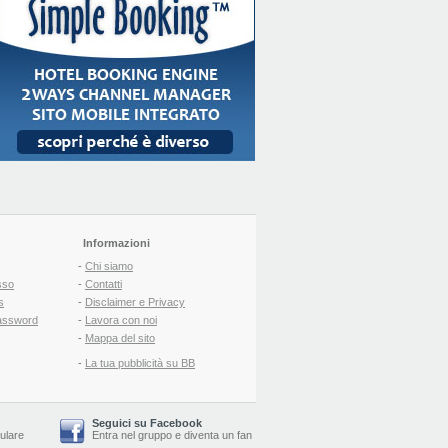
Informazioni
-
Chi siamo
sso
-
Contatti
s
-
Disclaimer e Privacy
assword
-
Lavora con noi
-
Mappa del sito
-
La tua pubblicità su BB
Seguici su Facebook
lulare
Entra nel gruppo
e
diventa un fan