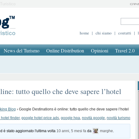
Turistico
home
|
chi siamo
|
contatti
|
News del Turismo
Online Distribution
Opinioni
Travel 2.0
ine: tutto quello che deve sapere l’hotel
oking Blog
›
Google Destinations è online: tutto quello che deve sapere l’hotel
hotel finder
,
google hotel price ads
,
google hpa
,
novità google
,
novità turismo
d è stato aggiornato l'ultima volta
10 anni, 5 mesi fa
da
marghe
.