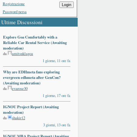
Registrazione
Login
Password persa
Ultime Discussioni
Explore Goa Comfortably with a
Reliable Car Rental Service (Awaiting
moderation)
da
amitsuklagoa
1 giorno, 11 ore fa
Why are EDHmeta fans exploring
evergreen edhmeta after GenCon?
(Awaiting moderation)
da
evarose30
1 giorno, 17 ore fa
IGNOU Project Report (Awaiting
moderation)
da
shakir12
3 giorni, 13 ore fa
IGNOU MBA Project Report (Awaiting