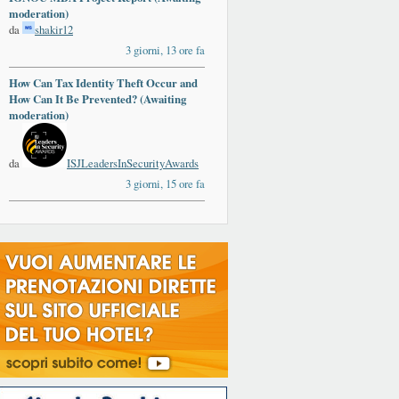
moderation)
da
shakir12
3 giorni, 13 ore fa
How Can Tax Identity Theft Occur and
How Can It Be Prevented? (Awaiting
moderation)
da
ISJLeadersInSecurityAwards
3 giorni, 15 ore fa