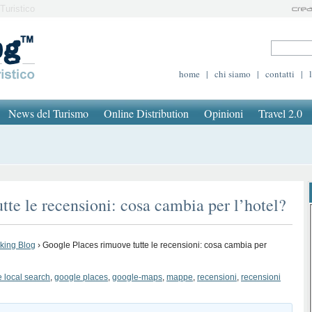
Turistico
home
|
chi siamo
|
contatti
|
News del Turismo
Online Distribution
Opinioni
Travel 2.0
tte le recensioni: cosa cambia per l’hotel?
oking Blog
›
Google Places rimuove tutte le recensioni: cosa cambia per
 local search
,
google places
,
google-maps
,
mappe
,
recensioni
,
recensioni