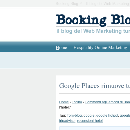
Booking Blog™ – Il blog del Web Marketing 
H
ome
Hospitality Online Marketing
Google Places rimuove tu
Home
›
Forum
›
Commenti agli articoli di Bo
l’hotel?
Tag:
from-blog
,
google
,
google hotpot
,
google
tripadvisor
,
recensioni-hotel