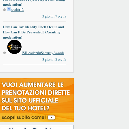
moderation)
da
shakir12
3 giorni, 7 ore fa
How Can Tax Identity Theft Occur and
How Can It Be Prevented? (Awaiting
moderation)
da
ISJLeadersInSecurityAwards
3 giorni, 8 ore fa