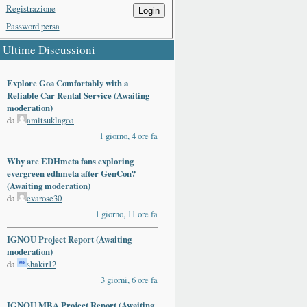
Registrazione
Login
Password persa
Ultime Discussioni
Explore Goa Comfortably with a
Reliable Car Rental Service (Awaiting
moderation)
da
amitsuklagoa
1 giorno, 4 ore fa
Why are EDHmeta fans exploring
evergreen edhmeta after GenCon?
(Awaiting moderation)
da
evarose30
1 giorno, 11 ore fa
IGNOU Project Report (Awaiting
moderation)
da
shakir12
3 giorni, 6 ore fa
IGNOU MBA Project Report (Awaiting