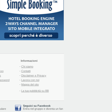
Informazioni
-
Chi siamo
sso
-
Contatti
s
-
Disclaimer e Privacy
assword
-
Lavora con noi
-
Mappa del sito
-
La tua pubblicità su BB
Seguici su Facebook
lulare
Entra nel gruppo
e
diventa un fan