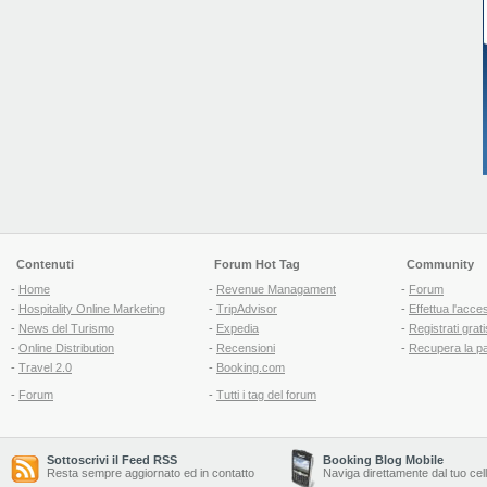
Contenuti
Forum Hot Tag
Community
-
Home
-
Revenue Managament
-
Forum
-
Hospitality Online Marketing
-
TripAdvisor
-
Effettua l'acce
-
News del Turismo
-
Expedia
-
Registrati grati
-
Online Distribution
-
Recensioni
-
Recupera la p
-
Travel 2.0
-
Booking.com
-
Forum
-
Tutti i tag del forum
Sottoscrivi il Feed RSS
Booking Blog Mobile
Resta sempre aggiornato ed in contatto
Naviga direttamente dal tuo cel