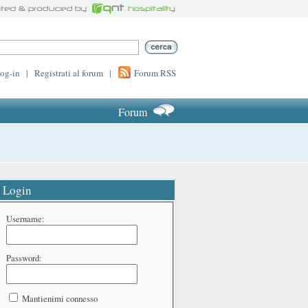
log-in
|
Registrati al forum
|
Forum RSS
Forum
Login
Username:
Password:
Mantienimi connesso