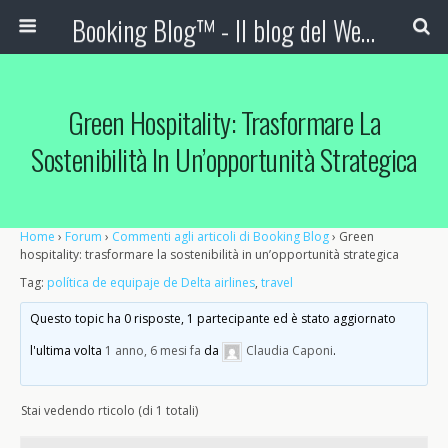
Booking Blog™ - Il blog del Web Marketing Turistico
Green Hospitality: Trasformare La
Sostenibilità In Un’opportunità Strategica
Home
›
Forum
›
Commenti agli articoli di Booking Blog
›
Green
hospitality: trasformare la sostenibilità in un’opportunità strategica
Tag:
política de equipaje de Delta airlines
,
travel
Questo topic ha 0 risposte, 1 partecipante ed è stato aggiornato
l'ultima volta
1 anno, 6 mesi fa
da
Claudia Caponi
.
Stai vedendo rticolo (di 1 totali)