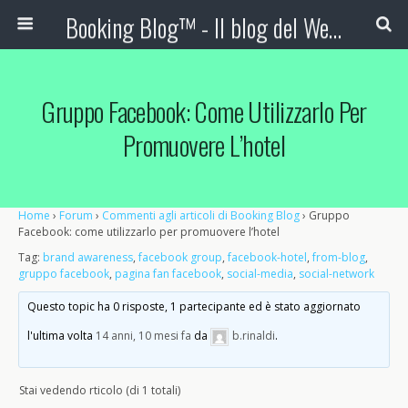
Booking Blog™ - Il blog del Web Marketing Turistico
Gruppo Facebook: Come Utilizzarlo Per
Promuovere L’hotel
Home
›
Forum
›
Commenti agli articoli di Booking Blog
›
Gruppo
Facebook: come utilizzarlo per promuovere l’hotel
Tag:
brand awareness
,
facebook group
,
facebook-hotel
,
from-blog
,
gruppo facebook
,
pagina fan facebook
,
social-media
,
social-network
Questo topic ha 0 risposte, 1 partecipante ed è stato aggiornato
l'ultima volta
14 anni, 10 mesi fa
da
b.rinaldi
.
Stai vedendo rticolo (di 1 totali)