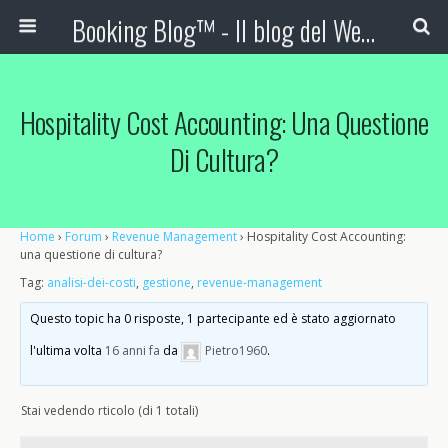
Booking Blog™ - Il blog del Web Marketing Turistico
Hospitality Cost Accounting: Una Questione
Di Cultura?
Home
›
Forum
›
Revenue Management
›
Hospitality Cost Accounting:
una questione di cultura?
Tag:
analisi-dei-costi
,
gestione
,
revenue-management
Questo topic ha 0 risposte, 1 partecipante ed è stato aggiornato
l'ultima volta
16 anni fa
da
Pietro1960
.
Stai vedendo rticolo (di 1 totali)